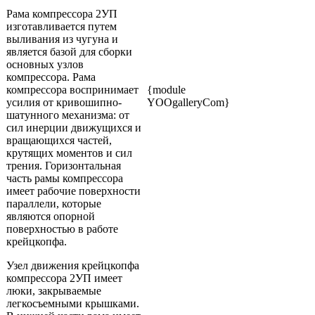
Рама компрессора 2УП
изготавливается путем
выливания из чугуна и
является базой для сборки
основных узлов
компрессора. Рама
компрессора воспринимает
{module
усилия от кривошипно-
YOOgalleryCom}
шатунного механизма: от
сил инерции движущихся и
вращающихся частей,
крутящих моментов и сил
трения. Горизонтальная
часть рамы компрессора
имеет рабочие поверхности
параллели, которые
являются опорной
поверхностью в работе
крейцкопфа.
Узел движения крейцкопфа
компрессора 2УП имеет
люки, закрываемые
легкосъемными крышками.