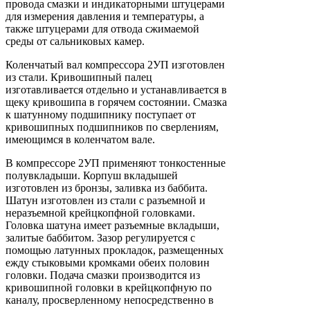
провода смазки и индикаторными штуцерами
для измерения давления и температуры, а
также штуцерами для отвода сжимаемой
среды от сальниковых камер.
Коленчатый вал компрессора 2УП изготовлен
из стали. Кривошипный палец
изготавливается отдельно и устанавливается в
щеку кривошипа в горячем состоянии. Смазка
к шатунному подшипнику поступает от
кривошипных подшипников по сверлениям,
имеющимся в коленчатом вале.
В компрессоре 2УП применяют тонкостенные
полувкладыши. Корпуш вкладышей
изготовлен из бронзы, заливка из баббита.
Шатун изготовлен из стали с разъемной и
неразъемной крейцкопфной головками.
Головка шатуна имеет разъемные вкладыши,
залитые баббитом. Зазор регулируется с
помощью латунных прокладок, размещенных
ежду стыковыми кромками обеих половин
головки. Подача смазки производится из
кривошипной головки в крейцкопфную по
каналу, просверленному непосредственно в