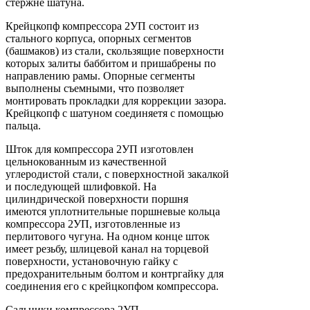
стержне шатуна.
Крейцкопф компрессора 2УП состоит из
стального корпуса, опорных сегментов
(башмаков) из стали, скользящие поверхности
которых залиты баббитом и пришабрены по
направлению рамы. Опорные сегменты
выполнены съемными, что позволяет
монтировать прокладки для коррекции зазора.
Крейцкопф с шатуном соединяетя с помощью
пальца.
Шток для компрессора 2УП изготовлен
цельнокованным из качественной
углеродистой стали, с поверхностной закалкой
и последующей шлифовкой. На
цилиндрической поверхности поршня
имеются уплотнительные поршневые кольца
компрессора 2УП, изготовленные из
перлитового чугуна. На одном конце шток
имеет резьбу, шлицевой канал на торцевой
поверхности, установочную гайку с
предохранительным болтом и контргайку для
соединения его с крейцкопфом компрессора.
Сальники компрессора 2УП,