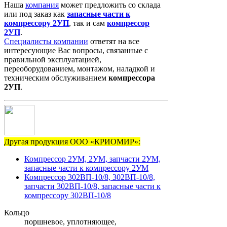
Наша
компания
может предложить со склада
или под заказ как
запасные
части
к
компрессору
2УП
, так и сам
компрессор
2УП
.
Специалисты компании
ответят на все
интересующие Вас вопросы, связанные с
правильной эксплуатацией,
переоборудованием, монтажом, наладкой и
техническим обслуживанием
компрессора
2УП
.
Другая продукция ООО «КРИОМИР»:
Компрессор 2УМ, 2УМ, запчасти 2УМ,
запасные части к компрессору 2УМ
Компрессор 302ВП-10/8, 302ВП-10/8,
запчасти 302ВП-10/8, запасные части к
компрессору 302ВП-10/8
Кольцо
поршневое, уплотняющее,