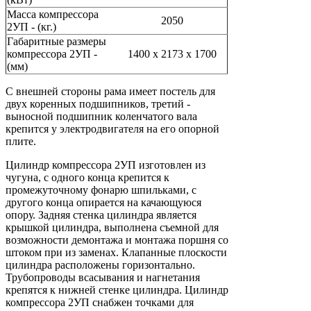
Масса компрессора
2050
2УП - (кг.)
Габаритные размеры
компрессора 2УП -
1400 х 2173 х 1700
(мм)
С внешней стороны рама имеет постель для
двух коренных подшипников, третий -
выносной подшипник коленчатого вала
крепится у электродвигателя на его опорной
плите.
Цилиндр компрессора 2УП изготовлен из
чугуна, с одного конца крепится к
промежуточному фонарю шпильками, с
другого конца опирается на качающуюся
опору. Задняя стенка цилиндра является
крышкой цилиндра, выполнена съемной для
возможности демонтажа и монтажа поршня со
штоком при из заменах. Клапанные плоскости
цилиндра расположены горизонтально.
Трубопроводы всасывания и нагнетания
крепятся к нижней стенке цилиндра. Цилиндр
компрессора 2УП снабжен точками для