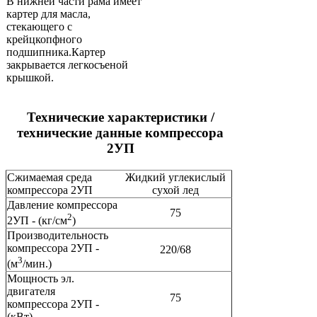
В нижней части рама имеет
картер для масла,
стекающего с
крейцкопфного
подшипника.Картер
закрывается легкосъеной
крышкой.
Технические характеристики /
технические данные компрессора
2УП
Сжимаемая среда
Жидкий углекислый
компрессора 2УП
сухой лед
Давление компрессора
75
2
2УП - (кг/см
)
Производительность
компрессора 2УП -
220/68
3
(м
/мин.)
Мощность эл.
двигателя
75
компрессора 2УП -
(кВт)