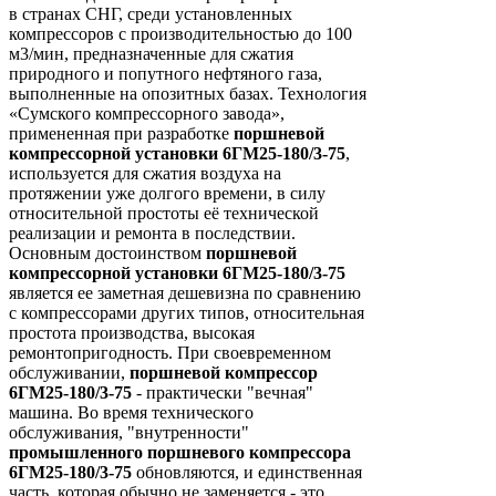
в странах СНГ, среди установленных
компрессоров с производительностью до 100
м3/мин, предназначенные для сжатия
природного и попутного нефтяного газа,
выполненные на опозитных базах. Технология
«Сумского компрессорного завода»,
примененная при разработке
поршневой
компрессорной установки 6ГМ25-180/3-75
,
используется для сжатия воздуха на
протяжении уже долгого времени, в силу
относительной простоты её технической
реализации и ремонта в последствии.
Основным достоинством
поршневой
компрессорной установки 6ГМ25-180/3-75
является ее заметная дешевизна по сравнению
с компрессорами других типов, относительная
простота производства, высокая
ремонтопригодность. При своевременном
обслуживании,
поршневой компрессор
6ГМ25-180/3-75
- практически "вечная"
машина. Во время технического
обслуживания, "внутренности"
промышленного поршневого компрессора
6ГМ25-180/3-75
обновляются, и единственная
часть, которая обычно не заменяется - это