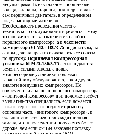
несущая рама. Все остальное - поршневые
кольца, клапаны, поршни, цилиндры и даже
сам первичный двигатель, в определенном
роде - расходные материалы.
Необходимость проведения частого
технического обслуживания и ремонта – кому
то покажется эта характеристика любого
поршневого компрессора, а в
частности
компрессора 6ГМ25-180/3-75
недостатком, на
самом деле на практике оказалось все совсем
по другому.
Поршневая компрессорная
установка 6ГМ25-180/3-75
легко поддается
ремонту силами завода, а новые
компрессорные установки подлежат
гарантийному обслуживанию, как и другие
аналоги воздушных компрессоров. Но
современный аналог поршневого компрессора
- «винтовой компрессор» при поломке требует
вмешательства специалиста, если ломается
что-то серьезное, то подлежит ремонту
основная часть «винтового компрессора», в
большинстве случаев происходит полная
замена, что в последствии получается более
дороже, чем если бы Вы заказали поставку
запасных частей у компании ООО