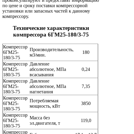
проконсультируют и предоставят информацию
по цене и сроку поставки компрессорной
установки или запасных частей к данному
компрессору.
Технические характеристики
компрессора 6ГМ25-180/3-75
Компрессор
Производительность,
6ГМ25-
180
м3/мин.
180/3-75
Компрессор
Давление
6ГМ25-
абсолютное, МПа
0,24
180/3-75
всасывания
Компрессор
Давление
6ГМ25-
абсолютное, МПа
7,35
180/3-75
нагнетания
Компрессор
Потребляемая
6ГМ25-
3850
мощность, кВт
180/3-75
Компрессор
Масса без
6ГМ25-
119,0
эл.двигателя, т
180/3-75
Компрессор