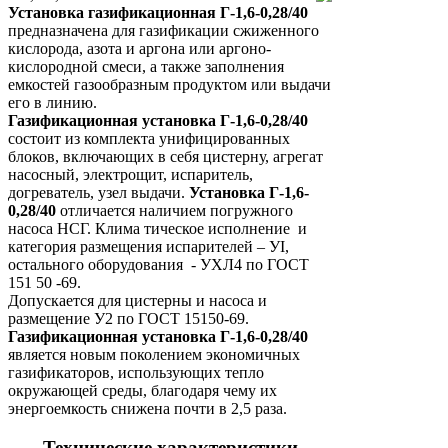
Установка газификационная Г-1,6-0,28/40
предназначена для газификации сжиженного
кислорода, азота и аргона или аргоно-
кислородной смеси, а также заполнения
емкостей газообразным продуктом или выдачи
его в линию.
Газификационная установка Г-1,6-0,28/40
состоит из комплекта унифицированных
блоков, включающих в себя цистерну, агрегат
насосный, электрощит, испаритель,
догреватель, узел выдачи.
Установка Г-1,6-
0,28/40
отличается наличием погружного
насоса НСГ. Клима
тическое исполнение и
категория
размещения испарителей – УI,
остального оборудования - УХЛ4 по ГОСТ
151 50 -69.
Допускается для цистерны и насоса и
размещение У2
по ГОСТ 15150-69.
Газификационная установка Г-1,6-0,28/40
является новым поколением
экономичных
газификаторов, использующих тепло
окружающей среды,
благодаря
чему их
энергоемкость снижена почти в
2,5 раза.
Технические характеристики