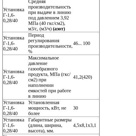
Средняя
производительность
Установка
при выдаче в линию
Г-1,6-
под давлением 3,92
0,28/40
МПа (40 гкс/см2),
м3/с, (м3/ч)
(азот)
Период
Установка
регулирования
Г-1,6-
46... 100
производительности,
0,28/40
%
Максимальное
давление
газообразного
Установка
продукта, МПа (гкс/
Г-1,6-
41,2(420)
см2) при
0,28/40
наполнении
емкостей при работе
в линию
Установка
Установленная
Г-1,6-
мощность, кВт, не
30
0,28/40
более
Установка
Габаритные размеры
Г-1,6-
(длина, ширина,
4,5х8,1х3,1
0,28/40
высота), мм.