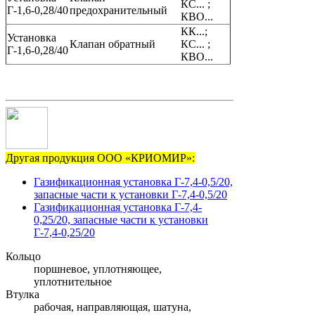
КС... ;
Г-1,6-0,28/40
предохранительный
КВО...
КК...;
Установка
Клапан обратный
КС... ;
Г-1,6-0,28/40
КВО...
Другая продукция ООО «КРИОМИР»:
Газификационная установка Г-7,4-0,5/20,
запасные части к установки Г-7,4-0,5/20
Газификационная установка Г-7,4-
0,25/20, запасные части к установки
Г-7,4-0,25/20
Кольцо
поршневое, уплотняющее,
уплотнительное
Втулка
рабочая, направляющая, шатуна,