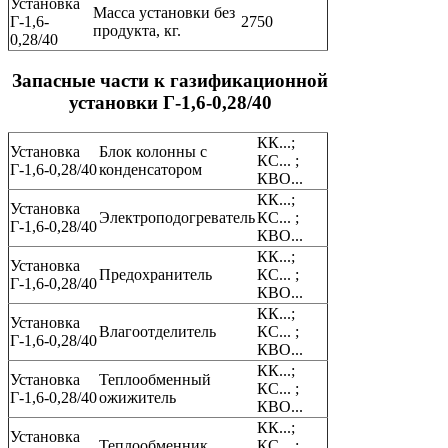
Установка
Масса установки без
Г-1,6-
2750
продукта, кг.
0,28/40
Запасные части к газификационной
установки Г-1,6-0,28/40
КК...;
Установка
Блок колонны с
КС... ;
Г-1,6-0,28/40
конденсатором
КВО...
КК...;
Установка
Электроподогреватель
КС... ;
Г-1,6-0,28/40
КВО...
КК...;
Установка
Предохранитель
КС... ;
Г-1,6-0,28/40
КВО...
КК...;
Установка
Влагоотделитель
КС... ;
Г-1,6-0,28/40
КВО...
КК...;
Установка
Теплообменный
КС... ;
Г-1,6-0,28/40
ожижитель
КВО...
КК...;
Установка
Теплообменник
КС... ;