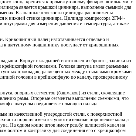
одного конца крепится к промежуточному фонарю шпильками, с
 цилиндра является крышкой цилиндра, выполнена съемной для
заменах. Клапанные плоскости цилиндра расположены
тся к нижней стенке цилиндра. Цилиндр компрессора 2ГМ4-
 штуцерами для измерения давления и температуры, а также
.
ли. Кривошипный палец изготавливается отдельно и
зка к шатунному подшипнику поступает от кривошипных
адыши. Корпус вкладышей изготовлен из бронзы, заливка из
ой крейцкопфной головками. Головка шатуна имеет разъемные
 латунных прокладок, размещенных между стыковыми кромками
ошипной головки в крейцкопфную по каналу, просверленному
рпуса, опорных сегментов (башмаков) из стали, скользящие
авлению рамы. Опорные сегменты выполнены съемными, что
цкопф с шатуном соединяетя с помощью пальца.
ым из качественной углеродистой стали, с поверхностной
рхности поршня имеются уплотнительные поршневые кольца
уна. На одном конце шток имеет резьбу, шлицевой канал на
ым болтом и контргайку для соединения его с крейцкопфом