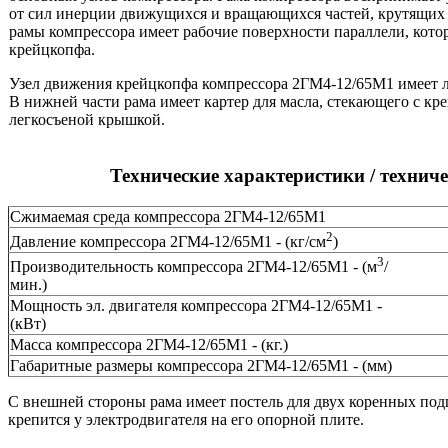
от сил инерции движущихся и вращающихся частей, крутящих м
рамы компрессора имеет рабочие поверхности параллели, кото
крейцкопфа.
Узел движения крейцкопфа компрессора 2ГМ4-12/65М1 имеет
В нижней части рама имеет картер для масла, стекающего с к
легкосъеной крышкой.
Технические характеристики / техни
Сжимаемая среда компрессора 2ГМ4-12/65М1
2
Давление компрессора 2ГМ4-12/65М1 - (кг/см
)
3
Производительность компрессора 2ГМ4-12/65М1 - (м
/
мин.)
Мощность эл. двигателя компрессора 2ГМ4-12/65М1 -
(кВт)
Масса компрессора 2ГМ4-12/65М1 - (кг.)
Габаритные размеры компрессора 2ГМ4-12/65М1 - (мм)
С внешней стороны рама имеет постель для двух коренных по
крепится у электродвигателя на его опорной плите.