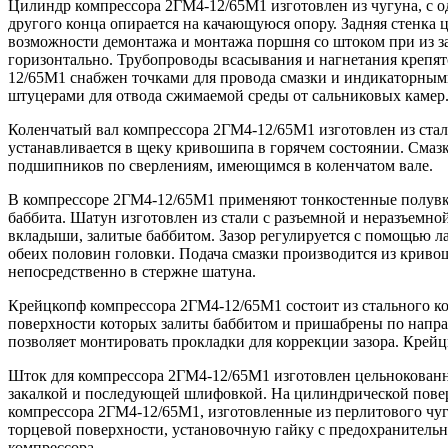
Цилиндр компрессора 2ГМ4-12/65М1 изготовлен из чугуна, с 
другого конца опирается на качающуюся опору. Задняя стенка
возможности демонтажа и монтажа поршня со штоком при из 
горизонтально. Трубопроводы всасывания и нагнетания крепя
12/65М1 снабжен точками для провода смазки и индикаторными
штуцерами для отвода сжимаемой среды от сальниковых камер
Коленчатый вал компрессора 2ГМ4-12/65М1 изготовлен из ста
устанавливается в щеку кривошипа в горячем состоянии. Сма
подшипников по сверлениям, имеющимся в коленчатом вале.
В компрессоре 2ГМ4-12/65М1 применяют тонкостенные полувкл
баббита. Шатун изготовлен из стали с разъемной и неразъемн
вкладыши, залитые баббитом. Зазор регулируется с помощью
обеих половин головки. Подача смазки производится из крив
непосредственно в стержне шатуна.
Крейцкопф компрессора 2ГМ4-12/65М1 состоит из стального ко
поверхности которых залиты баббитом и пришабрены по напр
позволяет монтировать прокладки для коррекции зазора. Крей
Шток для компрессора 2ГМ4-12/65М1 изготовлен цельнокованн
закалкой и последующей шлифовкой. На цилиндрической пове
компрессора 2ГМ4-12/65М1, изготовленные из перлитового чуг
торцевой поверхности, установочную гайку с предохранительн
компрессора.