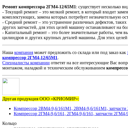
Ремонт
компрессора
2ГМ4-12/65М1
: существует несколько ви
- Текущий ремонт – это мелкий ремонт, в который входит заме
комплектующих, замена которых потребует незначительную о
- Средний ремонт – это устранение различных дефектов, таких
других запчастей, для этих целей машину останавливают на бо
- Капитальный ремонт – это более значительные работы, чем в
цилиндров и других крупных деталей машины. Для этих целей 
Наша
компания
может предложить со склада или под заказ как
компрессор
2ГМ4-12/65М1
.
Специалисты компании
ответят на все интересующие Вас вопр
монтажом, наладкой и техническим обслуживанием
компрессо
Другая продукция ООО «КРИОМИР»:
Компрессор 2ВМ4-9,6/161М1, 2ВМ4-9,6/161М1, запчасти 
Компрессор 2ГМ4-9,6/161, 2ГМ4-9,6/161, запчасти 2ГМ4-9
Кольцо