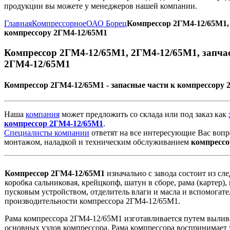
продукции вы можете у менеджеров нашей компании.
Главная
Компрессорное
ОАО Борец
Компрессор 2ГМ4-12/65М1, 
компрессору 2ГМ4-12/65М1
Компрессор 2ГМ4-12/65М1, 2ГМ4-12/65М1, запчас
2ГМ4-12/65М1
Компрессор 2ГМ4-12/65М1 - запасные части к компрессору 
Наша
компания
может предложить со склада или под заказ как
компрессор
2ГМ4-12/65М1
.
Специалисты компании
ответят на все интересующие Вас вопр
монтажом, наладкой и техническим обслуживанием
компрессо
Компрессор 2ГМ4-12/65М1
изначально с завода состоит из сл
коробка сальниковая, крейцкопф, шатун в сборе, рама (картер),
пусковым устройством, отделитель влаги и масла и вспомогат
производительности компрессора 2ГМ4-12/65М1.
Рама компрессора 2ГМ4-12/65М1 изготавливается путем выливан
основных узлов компрессора. Рама компрессора воспринимает