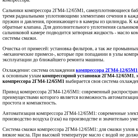
Сальники компрессора 2ГМ4-12/65М1, самоуплотняющиеся баб
тремя радиальными уплотняющими элементами сечения в каждо
пружин и давления, проникающего в камеры из цилиндра. К ка
обратные клапана. Для дополнительного уплотнения сальников
сальниковой камере подводится затворная жидкость - масло к
системы смазки.
Очистка от примесей: установка фильтров, а так же промывных 
-механические примеси-, которые при попадании в узлы комп
эксплуатации до ближайшего ремонта машины.
Охлаждение: система охлаждения
компрессора 2ГМ4-12/65М1
к основным узлам
компрессорной
установки
2ГМ4-12/65М1
,
компрессора
2ГМ4-12/65М1
выбирается своя система охлажде
Привод компрессора 2ГМ4-12/65М1: современный распростран
преимуществами которого является возможность автоматизации
простота и компактность.
Автоматизация компрессора 2ГМ4-12/65М1: современные элек
производство воздуха (газа) на производстве и значительно 
Система смазки компрессора 2ГМ4-12/65М1: для смазки узлов
вязкие масла. При высокой температуре масло с водой не долж