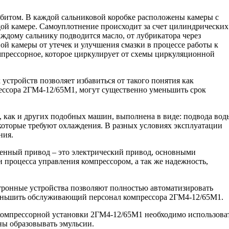
битом. В каждой сальниковой коробке расположены камеры с
й камере. Самоуплотнение происходит за счет цилиндрических
ждому сальнику подводится масло, от лубрикатора через
ой камеры от утечек и улучшения смазки в процессе работы к
омпрессорное, которое циркулирует от схемы циркуляционной
устройств позволяет избавиться от такого понятия как
рессора 2ГМ4-12/65М1, могут существенно уменьшить срок
, как и других подобных машин, выполнена в виде: подвода вод
 которые требуют охлаждения. В разных условиях эксплуатации
ния.
енный привод – это электрический привод, основными
 процесса управления компрессором, а так же надежность,
тронные устройства позволяют полностью автоматизировать
уменьшить обслуживающий персонал компрессора 2ГМ4-12/65М1.
 компрессорной установки 2ГМ4-12/65М1 необходимо использова
ны образовывать эмульсии.