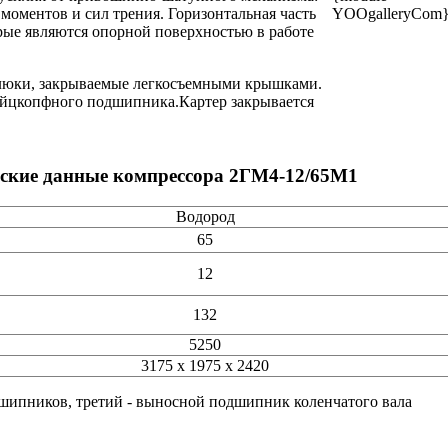
оментов и сил трения. Горизонтальная часть
YOOgalleryCom
рые являются опорной поверхностью в работе
 люки, закрываемые легкосъемными крышками.
рейцкопфного подшипника.Картер закрывается
ческие данные компрессора 2ГМ4-12/65М1
Водород
65
12
132
5250
3175 х 1975 х 2420
дшипников, третий - выносной подшипник коленчатого вала