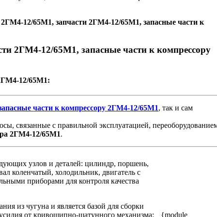
2ГМ4-12/65М1, запчасти 2ГМ4-12/65М1, запасные части к
ти 2ГМ4-12/65М1, запасные части к компрессору
2ГМ4-12/65М1:
запасные
части
к
компрессору
2ГМ4-12/65М1
, так и сам
осы, связанные с правильной эксплуатацией, переоборудованием
ра
2ГМ4-12/65М1
.
едующих узлов и деталей: цилиндр, поршень,
 вал коленчатый, холодильник, двигатель с
ельными приборами для контроля качества
ия из чугуна и является базой для сборки
 усилия от кривошипно-шатунного механизма:
{module