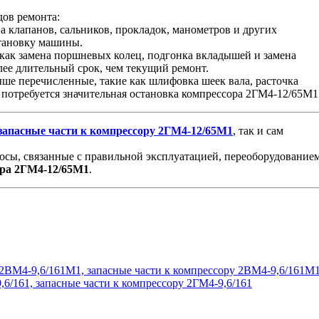
дов ремонта:
на клапанов, сальников, прокладок, манометров и других
становку машины.
 как замена поршневых колец, подгонка вкладышей и замена
лее длительный срок, чем текущий ремонт.
ыше перечисленные, такие как шлифовка шеек вала, расточка
потребуется значительная остановка компрессора 2ГМ4-12/65М1
запасные
части
к
компрессору
2ГМ4-12/65М1
, так и сам
осы, связанные с правильной эксплуатацией, переоборудованием
ра
2ГМ4-12/65М1
.
2ВМ4-9,6/161М1, запасные части к компрессору 2ВМ4-9,6/161М
,6/161, запасные части к компрессору 2ГМ4-9,6/161