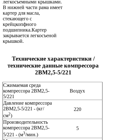
легкосъемными крышками.
В нижней части рама имеет
картер для масла,
стекающего с
крейцкопфного
подшипника.Картер
закрывается легкосъеной
крышкой.
Технические характеристики /
технические данные компрессора
2ВМ2,5-5/221
Сжимаемая среда
компрессора 2ВМ2,5-
Воздух
5/221
Давление компрессора
2ВМ2,5-5/221 - (кг/
220
2
см
)
Производительность
компрессора 2ВМ2,5-
5
3
5/221 - (м
/мин.)