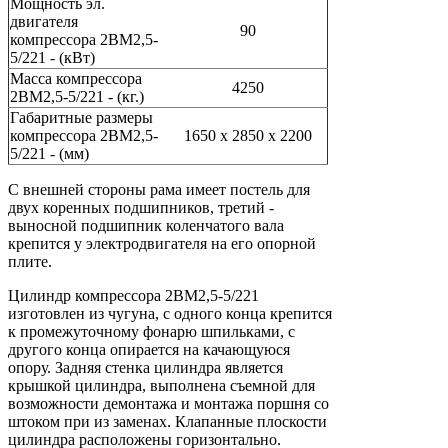
Мощность эл.
двигателя
90
компрессора 2ВМ2,5-
5/221 - (кВт)
Масса компрессора
4250
2ВМ2,5-5/221 - (кг.)
Габаритные размеры
компрессора 2ВМ2,5-
1650 х 2850 х 2200
5/221 - (мм)
С внешней стороны рама имеет постель для
двух коренных подшипников, третий -
выносной подшипник коленчатого вала
крепится у электродвигателя на его опорной
плите.
Цилиндр компрессора 2ВМ2,5-5/221
изготовлен из чугуна, с одного конца крепится
к промежуточному фонарю шпильками, с
другого конца опирается на качающуюся
опору. Задняя стенка цилиндра является
крышкой цилиндра, выполнена съемной для
возможности демонтажа и монтажа поршня со
штоком при из заменах. Клапанные плоскости
цилиндра расположены горизонтально.