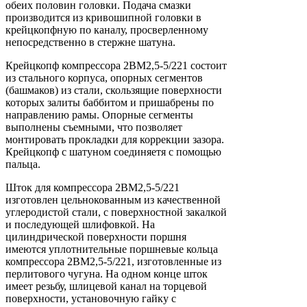
обеих половин головки. Подача смазки
производится из кривошипной головки в
крейцкопфную по каналу, просверленному
непосредственно в стержне шатуна.
Крейцкопф компрессора 2ВМ2,5-5/221 состоит
из стального корпуса, опорных сегментов
(башмаков) из стали, скользящие поверхности
которых залиты баббитом и пришабрены по
направлению рамы. Опорные сегменты
выполнены съемными, что позволяет
монтировать прокладки для коррекции зазора.
Крейцкопф с шатуном соединяетя с помощью
пальца.
Шток для компрессора 2ВМ2,5-5/221
изготовлен цельнокованным из качественной
углеродистой стали, с поверхностной закалкой
и последующей шлифовкой. На
цилиндрической поверхности поршня
имеются уплотнительные поршневые кольца
компрессора 2ВМ2,5-5/221, изготовленные из
перлитового чугуна. На одном конце шток
имеет резьбу, шлицевой канал на торцевой
поверхности, установочную гайку с