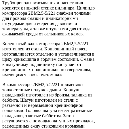
Трубопроводы всасывания и нагнетания
крепятся к нижней стенке цилиндра. Цилиндр
компрессора 2ВМ2,5-5/221 снабжен точками
для провода смазки и индикаторными
штуцерами для измерения давления и
температуры, а также штуцерами для отвода
сжимаемой среды от сальниковых камер.
Коленчатый вал компрессора 2ВМ2,5-5/221
изготовлен из стали. Кривошипный палец
изготавливается отдельно и устанавливается в
щеку кривошипа в горячем состоянии. Смазка
к шатунному подшипнику поступает от
кривошипных подшипников по сверлениям,
имеющимся в коленчатом вале.
В компрессоре 2ВМ2,5-5/221 применяют
тонкостенные полувкладыши. Корпуш
вкладышей изготовлен из бронзы, заливка из
баббита. Шатун изготовлен из стали с
разъемной и неразъемной крейцкопфной
головками. Головка шатуна имеет разъемные
вкладыши, залитые баббитом. Зазор
регулируется с помощью латунных прокладок,
размещенных ежду стыковыми кромками