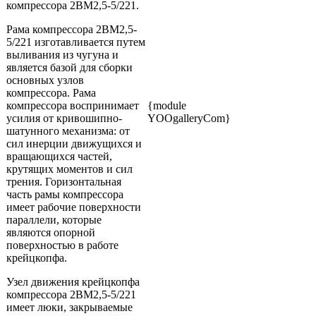
компрессора 2ВМ2,5-5/221.
Рама компрессора 2ВМ2,5-
5/221 изготавливается путем
выливания из чугуна и
является базой для сборки
основных узлов
компрессора. Рама
компрессора воспринимает
{module
усилия от кривошипно-
YOOgalleryCom}
шатунного механизма: от
сил инерции движущихся и
вращающихся частей,
крутящих моментов и сил
трения. Горизонтальная
часть рамы компрессора
имеет рабочие поверхности
параллели, которые
являются опорной
поверхностью в работе
крейцкопфа.
Узел движения крейцкопфа
компрессора 2ВМ2,5-5/221
имеет люки, закрываемые