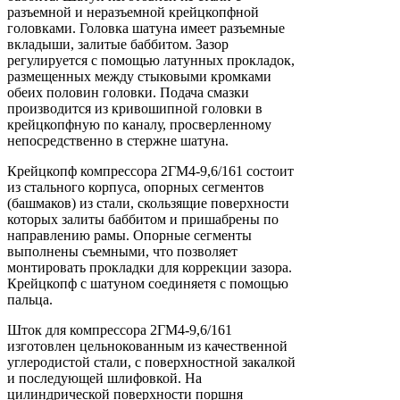
разъемной и неразъемной крейцкопфной
головками. Головка шатуна имеет разъемные
вкладыши, залитые баббитом. Зазор
регулируется с помощью латунных прокладок,
размещенных между стыковыми кромками
обеих половин головки. Подача смазки
производится из кривошипной головки в
крейцкопфную по каналу, просверленному
непосредственно в стержне шатуна.
Крейцкопф компрессора 2ГМ4-9,6/161 состоит
из стального корпуса, опорных сегментов
(башмаков) из стали, скользящие поверхности
которых залиты баббитом и пришабрены по
направлению рамы. Опорные сегменты
выполнены съемными, что позволяет
монтировать прокладки для коррекции зазора.
Крейцкопф с шатуном соединяетя с помощью
пальца.
Шток для компрессора 2ГМ4-9,6/161
изготовлен цельнокованным из качественной
углеродистой стали, с поверхностной закалкой
и последующей шлифовкой. На
цилиндрической поверхности поршня