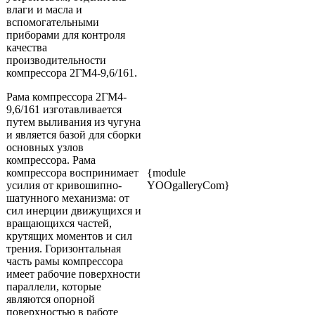
влаги и масла и
вспомогательными
приборами для контроля
качества
производительности
компрессора 2ГМ4-9,6/161.
Рама компрессора 2ГМ4-
9,6/161 изготавливается
путем выливания из чугуна
и является базой для сборки
основных узлов
компрессора. Рама
компрессора воспринимает
{module
усилия от кривошипно-
YOOgalleryCom}
шатунного механизма: от
сил инерции движущихся и
вращающихся частей,
крутящих моментов и сил
трения. Горизонтальная
часть рамы компрессора
имеет рабочие поверхности
параллели, которые
являются опорной
поверхностью в работе