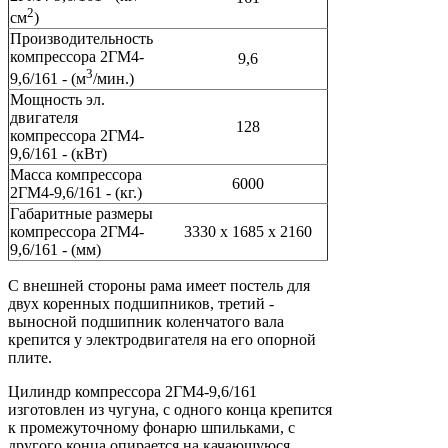
2
см
)
Производительность
компрессора 2ГМ4-
9,6
3
9,6/161 - (м
/мин.)
Мощность эл.
двигателя
128
компрессора 2ГМ4-
9,6/161 - (кВт)
Масса компрессора
6000
2ГМ4-9,6/161 - (кг.)
Габаритные размеры
компрессора 2ГМ4-
3330 х 1685 х 2160
9,6/161 - (мм)
С внешней стороны рама имеет постель для
двух коренных подшипников, третий -
выносной подшипник коленчатого вала
крепится у электродвигателя на его опорной
плите.
Цилиндр компрессора 2ГМ4-9,6/161
изготовлен из чугуна, с одного конца крепится
к промежуточному фонарю шпильками, с
другого конца опирается на качающуюся