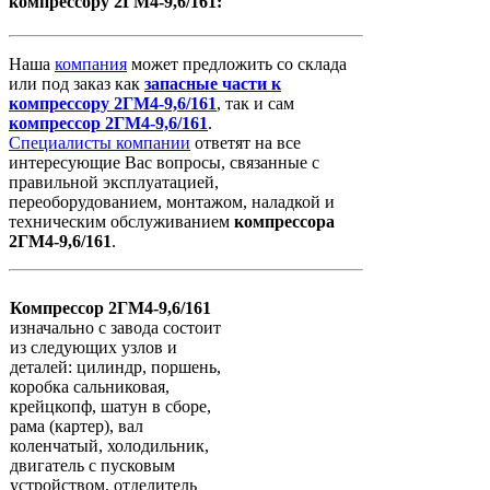
компрессору 2ГМ4-9,6/161:
Наша
компания
может предложить со склада
или под заказ как
запасные
части
к
компрессору
2ГМ4-9,6/161
, так и сам
компрессор
2ГМ4-9,6/161
.
Специалисты компании
ответят на все
интересующие Вас вопросы, связанные с
правильной эксплуатацией,
переоборудованием, монтажом, наладкой и
техническим обслуживанием
компрессора
2ГМ4-9,6/161
.
Компрессор 2ГМ4-9,6/161
изначально с завода состоит
из следующих узлов и
деталей: цилиндр, поршень,
коробка сальниковая,
крейцкопф, шатун в сборе,
рама (картер), вал
коленчатый, холодильник,
двигатель с пусковым
устройством, отделитель