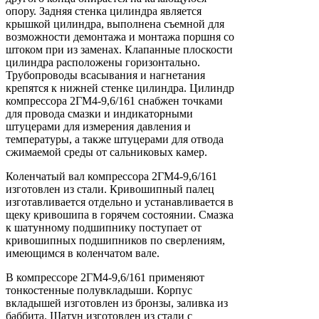
опору. Задняя стенка цилиндра является
крышкой цилиндра, выполнена съемной для
возможности демонтажа и монтажа поршня со
штоком при из заменах. Клапанные плоскости
цилиндра расположены горизонтально.
Трубопроводы всасывания и нагнетания
крепятся к нижней стенке цилиндра. Цилиндр
компрессора 2ГМ4-9,6/161 снабжен точками
для провода смазки и индикаторными
штуцерами для измерения давления и
температуры, а также штуцерами для отвода
сжимаемой среды от сальниковых камер.
Коленчатый вал компрессора 2ГМ4-9,6/161
изготовлен из стали. Кривошипный палец
изготавливается отдельно и устанавливается в
щеку кривошипа в горячем состоянии. Смазка
к шатунному подшипнику поступает от
кривошипных подшипников по сверлениям,
имеющимся в коленчатом вале.
В компрессоре 2ГМ4-9,6/161 применяют
тонкостенные полувкладыши. Корпус
вкладышей изготовлен из бронзы, заливка из
баббита. Шатун изготовлен из стали с