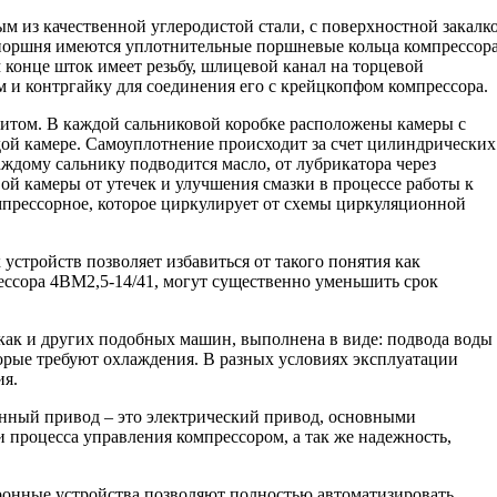
м из качественной углеродистой стали, с поверхностной закалк
поршня имеются уплотнительные поршневые кольца компрессор
 конце шток имеет резьбу, шлицевой канал на торцевой
 и контргайку для соединения его с крейцкопфом компрессора.
итом. В каждой сальниковой коробке расположены камеры с
й камере. Самоуплотнение происходит за счет цилиндрических
ждому сальнику подводится масло, от лубрикатора через
ой камеры от утечек и улучшения смазки в процессе работы к
омпрессорное, которое циркулирует от схемы циркуляционной
устройств позволяет избавиться от такого понятия как
ессора 4ВМ2,5-14/41, могут существенно уменьшить срок
 как и других подобных машин, выполнена в виде: подвода воды
торые требуют охлаждения. В разных условиях эксплуатации
ия.
нный привод – это электрический привод, основными
 процесса управления компрессором, а так же надежность,
ронные устройства позволяют полностью автоматизировать