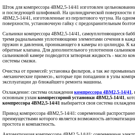
Шток для компрессора 4ВМ2,5-14/41 изготовлен цельнокованны
и последующей шлифовкой. На цилиндрической поверхности 
4ВМ2,5-14/41, изготовленные из перлитового чугуна. На одном
поверхности, установочную гайку с предохранительным болтом
Сальники компрессора 4ВМ2,5-14/41, самоуплотняющиеся бабб
тремя радиальными уплотняющими элементами сечения в каждо
пружин и давления, проникающего в камеры из цилиндра. К ка
обратные клапана. Для дополнительного уплотнения сальников
сальниковой камере подводится затворная жидкость - масло к
системы смазки.
Очистка от примесей: установка фильтров, а так же промывных 
-механические примеси-, которые при попадании в узлы компр
эксплуатации до ближайшего ремонта машины.
Охлаждение: система охлаждения
компрессора 4ВМ2,5-14/41
,
основным узлам
компрессорной
установки
4ВМ2,5-14/41
, ко
компрессора
4ВМ2,5-14/41
выбирается своя система охлажден
Привод компрессора 4ВМ2,5-14/41: современный распростране
преимуществами которого является возможность автоматизации
простота и компактность.
Автоматизация компрессора 4ВМ2,5-14/41: современные элект