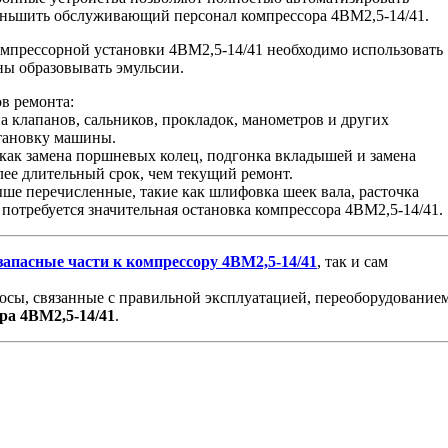
уменьшить обслуживающий персонал компрессора 4ВМ2,5-14/41.
компрессорной установки 4ВМ2,5-14/41 необходимо использовать
ны образовывать эмульсии.
ов ремонта:
на клапанов, сальников, прокладок, манометров и других
становку машины.
 как замена поршневых колец, подгонка вкладышей и замена
лее длительный срок, чем текущий ремонт.
ыше перечисленные, такие как шлифовка шеек вала, расточка
потребуется значительная остановка компрессора 4ВМ2,5-14/41.
запасные
части
к
компрессору
4ВМ2,5-14/41
, так и сам
осы, связанные с правильной эксплуатацией, переоборудованием
ра
4ВМ2,5-14/41
.