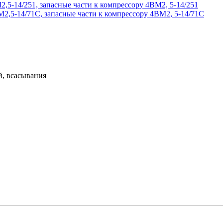
,5-14/251, запасные части к компрессору 4ВМ2, 5-14/251
2,5-14/71C, запасные части к компрессору 4ВМ2, 5-14/71C
й, всасывания