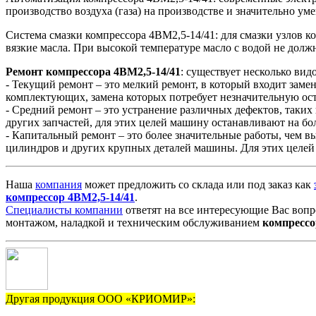
производство воздуха (газа) на производстве и значительно 
Система смазки компрессора 4ВМ2,5-14/41: для смазки узлов 
вязкие масла. При высокой температуре масло с водой не долж
Ремонт
компрессора
4ВМ2,5-14/41
: существует несколько вид
- Текущий ремонт – это мелкий ремонт, в который входит заме
комплектующих, замена которых потребует незначительную о
- Средний ремонт – это устранение различных дефектов, таких
других запчастей, для этих целей машину останавливают на бо
- Капитальный ремонт – это более значительные работы, чем в
цилиндров и других крупных деталей машины. Для этих целей 
Наша
компания
может предложить со склада или под заказ как
компрессор
4ВМ2,5-14/41
.
Специалисты компании
ответят на все интересующие Вас вопр
монтажом, наладкой и техническим обслуживанием
компрессо
Другая продукция ООО «КРИОМИР»: