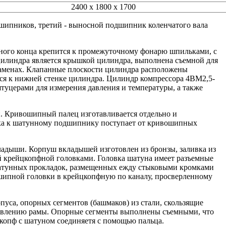
2400 х 1800 х 1700
дшипников, третий - выносной подшипник коленчатого вала
дного конца крепится к промежуточному фонарю шпильками, с
 цилиндра является крышкой цилиндра, выполнена съемной для
заменах. Клапанные плоскости цилиндра расположены
тся к нижней стенке цилиндра. Цилиндр компрессора 4ВМ2,5-
туцерами для измерения давления и температуры, а также
.
и. Кривошипный палец изготавливается отдельно и
зка к шатунному подшипнику поступает от кривошипных
адыши. Корпуш вкладышей изготовлен из бронзы, заливка из
ой крейцкопфной головками. Головка шатуна имеет разъемные
латунных прокладок, размещенных ежду стыковыми кромками
ошипной головки в крейцкопфную по каналу, просверленному
пуса, опорных сегментов (башмаков) из стали, скользящие
авлению рамы. Опорные сегменты выполнены съемными, что
цкопф с шатуном соединяетя с помощью пальца.