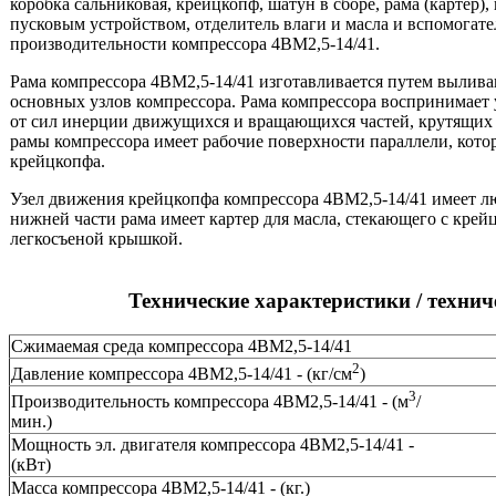
коробка сальниковая, крейцкопф, шатун в сборе, рама (картер),
пусковым устройством, отделитель влаги и масла и вспомогат
производительности компрессора 4ВМ2,5-14/41.
Рама компрессора 4ВМ2,5-14/41 изготавливается путем выливан
основных узлов компрессора. Рама компрессора воспринимает
от сил инерции движущихся и вращающихся частей, крутящих м
рамы компрессора имеет рабочие поверхности параллели, кото
крейцкопфа.
Узел движения крейцкопфа компрессора 4ВМ2,5-14/41 имеет 
нижней части рама имеет картер для масла, стекающего с кре
легкосъеной крышкой.
Технические характеристики / техни
Сжимаемая среда компрессора 4ВМ2,5-14/41
2
Давление компрессора 4ВМ2,5-14/41 - (кг/см
)
3
Производительность компрессора 4ВМ2,5-14/41 - (м
/
мин.)
Мощность эл. двигателя компрессора 4ВМ2,5-14/41 -
(кВт)
Масса компрессора 4ВМ2,5-14/41 - (кг.)