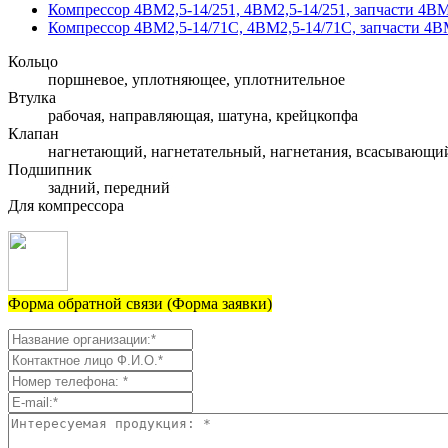
Компрессор 4ВМ2,5-14/251, 4ВМ2,5-14/251, запчасти 4ВМ2
Компрессор 4ВМ2,5-14/71C, 4ВМ2,5-14/71C, запчасти 4ВМ
Кольцо
поршневое, уплотняющее, уплотнительное
Втулка
рабочая, направляющая, шатуна, крейцкопфа
Клапан
нагнетающий, нагнетательный, нагнетания, всасывающи
Подшипник
задний, передний
Для компрессора
Форма обратной связи (Форма заявки)