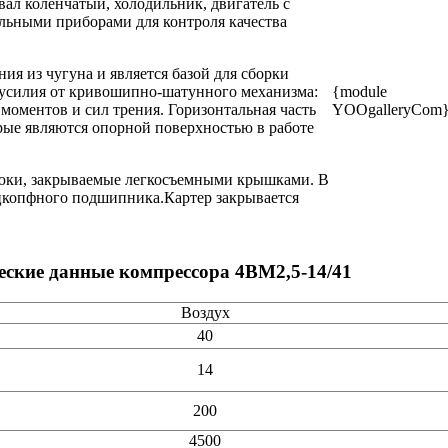
 вал коленчатый, холодильник, двигатель с
ельными приборами для контроля качества
ия из чугуна и является базой для сборки
 усилия от кривошипно-шатунного механизма:
{module
оментов и сил трения. Горизонтальная часть
YOOgalleryCom
рые являются опорной поверхностью в работе
люки, закрываемые легкосъемными крышками. В
йцкопфного подшипника.Картер закрывается
ческие данные компрессора 4ВМ2,5-14/41
Воздух
40
14
200
4500