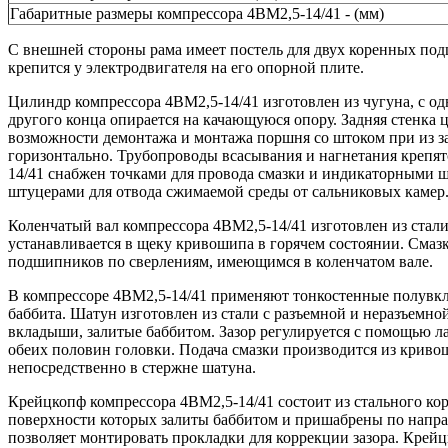
Габаритные размеры компрессора 4ВМ2,5-14/41 - (мм)
С внешней стороны рама имеет постель для двух коренных по
крепится у электродвигателя на его опорной плите.
Цилиндр компрессора 4ВМ2,5-14/41 изготовлен из чугуна, с о
другого конца опирается на качающуюся опору. Задняя стенка
возможности демонтажа и монтажа поршня со штоком при из 
горизонтально. Трубопроводы всасывания и нагнетания крепя
14/41 снабжен точками для провода смазки и индикаторными ш
штуцерами для отвода сжимаемой среды от сальниковых камер
Коленчатый вал компрессора 4ВМ2,5-14/41 изготовлен из стал
устанавливается в щеку кривошипа в горячем состоянии. Сма
подшипников по сверлениям, имеющимся в коленчатом вале.
В компрессоре 4ВМ2,5-14/41 применяют тонкостенные полувкл
баббита. Шатун изготовлен из стали с разъемной и неразъемн
вкладыши, залитые баббитом. Зазор регулируется с помощью 
обеих половин головки. Подача смазки производится из крив
непосредственно в стержне шатуна.
Крейцкопф компрессора 4ВМ2,5-14/41 состоит из стального кор
поверхности которых залиты баббитом и пришабрены по напр
позволяет монтировать прокладки для коррекции зазора. Крей