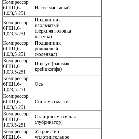
Компрессор
6ГШ1,6-
Насос масляный
1,0/3,5-251
Подшипник
Компрессор
игольчатый
6ГШ1,6-
(верхняя головка
1,0/3,5-251
шатуна)
Компрессор
Подшипник
6ГШ1,6-
роликовый
1,0/3,5-251
(коленвал)
Компрессор
Ползун (башмак
6ГШ1,6-
крейцкопфа)
1,0/3,5-251
Компрессор
6ГШ1,6-
Ось
1,0/3,5-251
Компрессор
6ГШ1,6-
Система смазки
1,0/3,5-251
Компрессор
Станция смазочная
6ГШ1,6-
(лубрикатор)
1,0/3,5-251
Компрессор
Устройство
6ГШ1,6-
уплотнительное