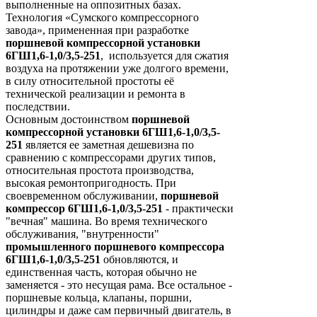
выполненные на оппозитных базах.
Технология «Сумского компрессорного
завода», примененная при разработке
поршневой компрессорной установки
6ГШ1,6-1,0/3,5-251
, используется для сжатия
воздуха на протяжении уже долгого времени,
в силу относительной простоты её
технической реализации и ремонта в
последствии.
Основным достоинством
поршневой
компрессорной установки 6ГШ1,6-1,0/3,5-
251
является ее заметная дешевизна по
сравнению с компрессорами других типов,
относительная простота производства,
высокая ремонтопригодность. При
своевременном обслуживании,
поршневой
компрессор 6ГШ1,6-1,0/3,5-251
- практически
"вечная" машина. Во время технического
обслуживания, "внутренности"
промышленного поршневого компрессора
6ГШ1,6-1,0/3,5-251
обновляются, и
единственная часть, которая обычно не
заменяется - это несущая рама. Все остальное -
поршневые кольца, клапаны, поршни,
цилиндры и даже сам первичный двигатель, в