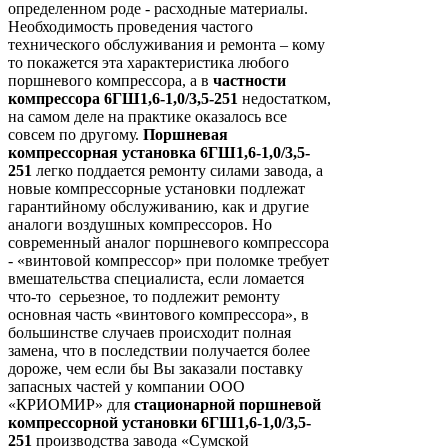
определенном роде - расходные материалы.
Необходимость проведения частого
технического обслуживания и ремонта – кому
то покажется эта характеристика любого
поршневого компрессора, а в
частности
компрессора 6ГШ1,6-1,0/3,5-251
недостатком,
на самом деле на практике оказалось все
совсем по другому.
Поршневая
компрессорная установка 6ГШ1,6-1,0/3,5-
251
легко поддается ремонту силами завода, а
новые компрессорные установки подлежат
гарантийному обслуживанию, как и другие
аналоги воздушных компрессоров. Но
современный аналог поршневого компрессора
- «винтовой компрессор» при поломке требует
вмешательства специалиста, если ломается
что-то серьезное, то подлежит ремонту
основная часть «винтового компрессора», в
большинстве случаев происходит полная
замена, что в последствии получается более
дороже, чем если бы Вы заказали поставку
запасных частей у компании ООО
«КРИОМИР» для
стационарной поршневой
компрессорной установки 6ГШ1,6-1,0/3,5-
251
производства завода «Сумской