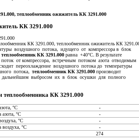
91.000, теплообменник ожижитель КК 3291.000
житель КК 3291.000
91.000
атуры воздушного потока, идущего от компрессора в блок
в
теплообменник КК 3291.000
равна +40°C. В результате
поток от компрессора, встречным потоком азота отводимым
исходит переохлаждение воздушного потока до температуры
ушного потока,
теплообменник КК 3291.000
производит
 с дальнейшим выбросом их в блок осушки для полного
ки
теплообменника КК 3291.000
зота, °C
-
 азота, °C
-
воздуха, °C
-
 воздуха, °C
-
274