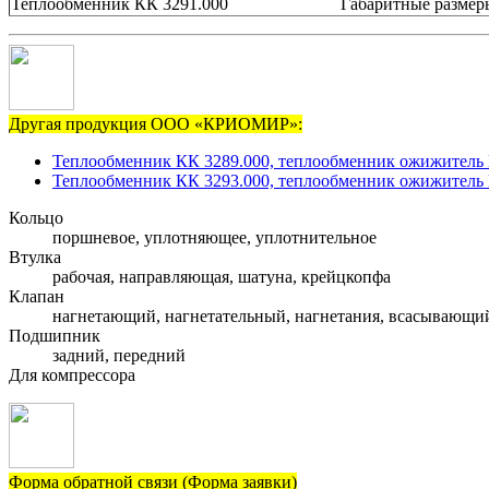
Теплообменник КК 3291.000
Габаритные размер
Другая продукция ООО «КРИОМИР»:
Теплообменник КК 3289.000, теплообменник ожижитель 
Теплообменник КК 3293.000, теплообменник ожижитель 
Кольцо
поршневое, уплотняющее, уплотнительное
Втулка
рабочая, направляющая, шатуна, крейцкопфа
Клапан
нагнетающий, нагнетательный, нагнетания, всасывающи
Подшипник
задний, передний
Для компрессора
Форма обратной связи (Форма заявки)