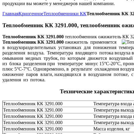
продукции вы можете у менеджеров нашей компании.
Главная
Криогенное
Теплообменники КК
Теплообменник КК 32
Теплообменник КК 3291.000, теплообменник ожи
Теплообменник КК 3291.000
теплообменник ожижитель КК 32
Теплообменник КК 3291.000
ожижитель применяется
в воздухоразделительных установках для понижения темпер
разделения воздуха. Температура входящего потока воздуха 
омывания медных трубок, по которым движется воздушный 
из блока разделения при температуре минус 15°C-20°C, про
плюс 5°C-7°C. Одновременно, в результате охлаждения возд
ожижение паров влаги, находящихся в воздушном потоке,
удаления из потока.
Технические характеристи
Теплообменник КК 3291.000
Температура входа а
Теплообменник КК 3291.000
Температура выхода
Теплообменник КК 3291.000
Температура входа 
Теплообменник КК 3291.000
Температура выхода
Теплообменник КК 3291.000
Масса изделия, кг