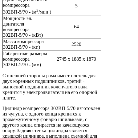
компрессора
5
3
302ВП-5/70 - (м
/мин.)
Мощность эл.
двигателя
64
компрессора
302ВП-5/70 - (кВт)
Масса компрессора
2520
302ВП-5/70 - (кг.)
Габаритные размеры
компрессора
2745 х 1885 х 1870
302ВП-5/70 - (мм)
С внешней стороны рама имеет постель для
двух коренных подшипников, третий -
выносной подшипник коленчатого вала
крепится у электродвигателя на его опорной
плите.
Цилиндр компрессора 302ВП-5/70 изготовлен
из чугуна, с одного конца крепится к
промежуточному фонарю шпильками, с
другого конца опирается на качающуюся
опору. Задняя стенка цилиндра является
крышкой цилиндра, выполнена съемной для