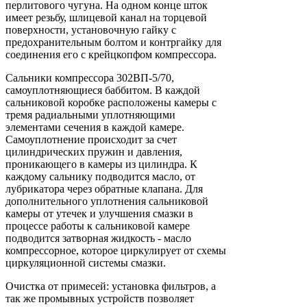
перлитового чугуна. На одном конце шток
имеет резьбу, шлицевой канал на торцевой
поверхности, установочную гайку с
предохранительным болтом и контргайку для
соединения его с крейцкопфом компрессора.
Сальники компрессора 302ВП-5/70,
самоуплотняющиеся баббитом. В каждой
сальниковой коробке расположены камеры с
тремя радиальными уплотняющими
элементами сечения в каждой камере.
Самоуплотнение происходит за счет
цилиндрических пружин и давления,
проникающего в камеры из цилиндра. К
каждому сальнику подводится масло, от
лубрикатора через обратные клапана. Для
дополнительного уплотнения сальниковой
камеры от утечек и улучшения смазки в
процессе работы к сальниковой камере
подводится затворная жидкость - масло
компрессорное, которое циркулирует от схемы
циркуляционной системы смазки.
Очистка от примесей: установка фильтров, а
так же промывных устройств позволяет