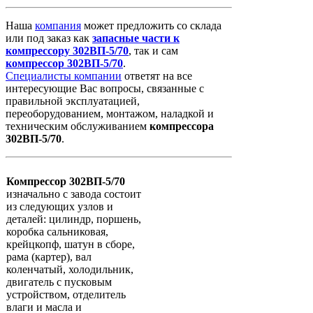
Наша
компания
может предложить со склада
или под заказ как
запасные
части
к
компрессору
302ВП-5/70
, так и сам
компрессор
302ВП-5/70
.
Специалисты компании
ответят на все
интересующие Вас вопросы, связанные с
правильной эксплуатацией,
переоборудованием, монтажом, наладкой и
техническим обслуживанием
компрессора
302ВП-5/70
.
Компрессор 302ВП-5/70
изначально с завода состоит
из следующих узлов и
деталей: цилиндр, поршень,
коробка сальниковая,
крейцкопф, шатун в сборе,
рама (картер), вал
коленчатый, холодильник,
двигатель с пусковым
устройством, отделитель
влаги и масла и