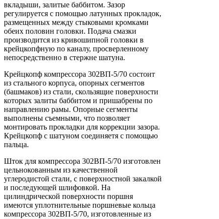
вкладыши, залитые баббитом. Зазор
регулируется с помощью латунных прокладок,
размещенных между стыковыми кромками
обеих половин головки. Подача смазки
производится из кривошипной головки в
крейцкопфную по каналу, просверленному
непосредственно в стержне шатуна.
Крейцкопф компрессора 302ВП-5/70 состоит
из стального корпуса, опорных сегментов
(башмаков) из стали, скользящие поверхности
которых залиты баббитом и пришабрены по
направлению рамы. Опорные сегменты
выполнены съемными, что позволяет
монтировать прокладки для коррекции зазора.
Крейцкопф с шатуном соединяетя с помощью
пальца.
Шток для компрессора 302ВП-5/70 изготовлен
цельнокованным из качественной
углеродистой стали, с поверхностной закалкой
и последующей шлифовкой. На
цилиндрической поверхности поршня
имеются уплотнительные поршневые кольца
компрессора 302ВП-5/70, изготовленные из