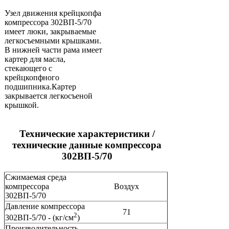
Узел движения крейцкопфа
компрессора 302ВП-5/70
имеет люки, закрываемые
легкосъемными крышками.
В нижней части рама имеет
картер для масла,
стекающего с
крейцкопфного
подшипника.Картер
закрывается легкосъеной
крышкой.
Технические характеристики /
технические данные компрессора
302ВП-5/70
Сжимаемая среда
компрессора
Воздух
302ВП-5/70
Давление компрессора
71
2
302ВП-5/70 - (кг/см
)
Производительность