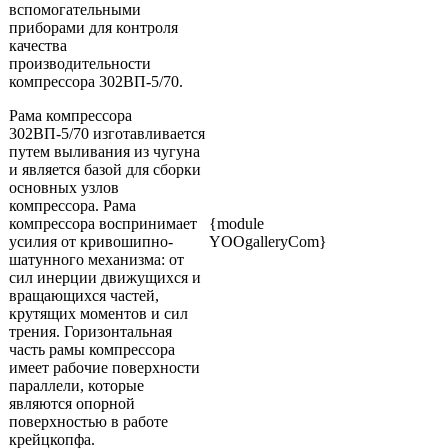
вспомогательными
приборами для контроля
качества
производительности
компрессора 302ВП-5/70.
Рама компрессора
302ВП-5/70 изготавливается
путем выливания из чугуна
и является базой для сборки
основных узлов
компрессора. Рама
компрессора воспринимает
{module
усилия от кривошипно-
YOOgalleryCom}
шатунного механизма: от
сил инерции движущихся и
вращающихся частей,
крутящих моментов и сил
трения. Горизонтальная
часть рамы компрессора
имеет рабочие поверхности
параллели, которые
являются опорной
поверхностью в работе
крейцкопфа.