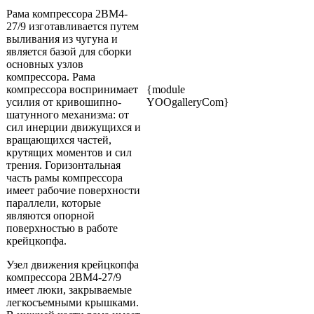
Рама компрессора 2ВМ4-
27/9 изготавливается путем
выливания из чугуна и
является базой для сборки
основных узлов
компрессора. Рама
компрессора воспринимает
{module
усилия от кривошипно-
YOOgalleryCom}
шатунного механизма: от
сил инерции движущихся и
вращающихся частей,
крутящих моментов и сил
трения. Горизонтальная
часть рамы компрессора
имеет рабочие поверхности
параллели, которые
являются опорной
поверхностью в работе
крейцкопфа.
Узел движения крейцкопфа
компрессора 2ВМ4-27/9
имеет люки, закрываемые
легкосъемными крышками.