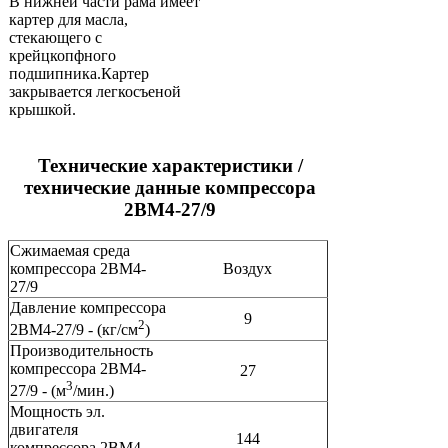
В нижней части рама имеет
картер для масла,
стекающего с
крейцкопфного
подшипника.Картер
закрывается легкосъеной
крышкой.
Технические характеристики /
технические данные компрессора
2ВМ4-27/9
Сжимаемая среда
компрессора 2ВМ4-
Воздух
27/9
Давление компрессора
9
2
2ВМ4-27/9 - (кг/см
)
Производительность
компрессора 2ВМ4-
27
3
27/9 - (м
/мин.)
Мощность эл.
двигателя
144
компрессора 2ВМ4-