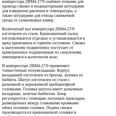
компрессора 2ВМ4-27/9 снабжен точками для
провода смазки и индикаторными штуцерами
для измерения давления и температуры, а
также штуцерами для отвода сжимаемой
среды от сальниковых камер.
Коленчатый вал компрессора 2ВМ4-27/9
изготовлен из стали. Кривошипный палец
изготавливается отдельно и устанавливается в
щеку кривошипа в горячем состоянии. Смазка
к шатунному подшипнику поступает от
кривошипных подшипников по сверлениям,
имеющимся в коленчатом вале.
В компрессоре 2ВМ4-27/9 применяют
тонкостенные полувкладыши. Корпус
вкладышей изготовлен из бронзы, заливка из
баббита. Шатун изготовлен из стали с
разъемной и неразъемной крейцкопфной
головками. Головка шатуна имеет разъемные
вкладыши, залитые баббитом. Зазор
регулируется с помощью латунных прокладок,
размещенных между стыковыми кромками
обеих половин головки. Подача смазки
производится из кривошипной головки в