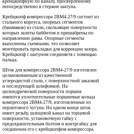
крейцкопфную по каналу, просверленному
непосредственно в стержне шатуна.
Крейцкопф компрессора 2ВМ4-27/9 состоит из
стального корпуса, опорных сегментов
(башмаков) из стали, скользящие поверхности
которых залиты баббитом и пришабрены по
направлению рамы. Опорные сегменты
выполнены съемными, что позволяет
монтировать прокладки для коррекции зазора.
Крейцкопф с шатуном соединяетя с помощью
пальца.
Шток для компрессора 2ВМ4-27/9 изготовлен
цельнокованным из качественной
углеродистой стали, с поверхностной закалкой
и последующей шлифовкой. На
цилиндрической поверхности поршня
имеются уплотнительные поршневые кольца
компрессора 2ВМ4-27/9, изготовленные из
перлитового чугуна. На одном конце шток
имеет резьбу, шлицевой канал на торцевой
поверхности, установочную гайку с
предохранительным болтом и контргайку для
соединения его с крейцкопфом компрессора.