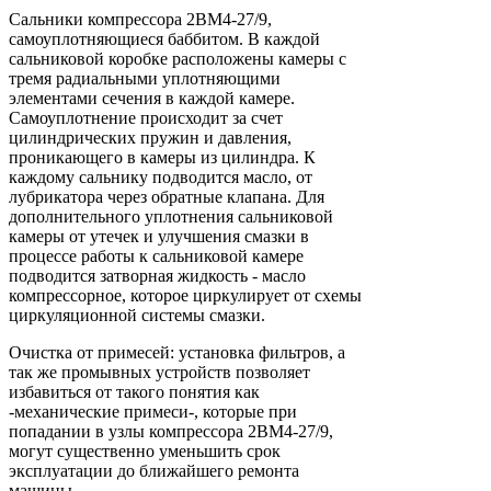
Сальники компрессора 2ВМ4-27/9,
самоуплотняющиеся баббитом. В каждой
сальниковой коробке расположены камеры с
тремя радиальными уплотняющими
элементами сечения в каждой камере.
Самоуплотнение происходит за счет
цилиндрических пружин и давления,
проникающего в камеры из цилиндра. К
каждому сальнику подводится масло, от
лубрикатора через обратные клапана. Для
дополнительного уплотнения сальниковой
камеры от утечек и улучшения смазки в
процессе работы к сальниковой камере
подводится затворная жидкость - масло
компрессорное, которое циркулирует от схемы
циркуляционной системы смазки.
Очистка от примесей: установка фильтров, а
так же промывных устройств позволяет
избавиться от такого понятия как
-механические примеси-, которые при
попадании в узлы компрессора 2ВМ4-27/9,
могут существенно уменьшить срок
эксплуатации до ближайшего ремонта
машины.