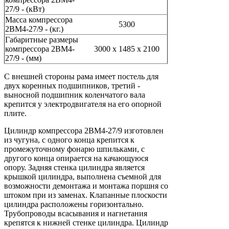
27/9 - (кВт)
Масса компрессора
5300
2ВМ4-27/9 - (кг.)
Габаритные размеры
компрессора 2ВМ4-
3000 х 1485 х 2100
27/9 - (мм)
С внешней стороны рама имеет постель для
двух коренных подшипников, третий -
выносной подшипник коленчатого вала
крепится у электродвигателя на его опорной
плите.
Цилиндр компрессора 2ВМ4-27/9 изготовлен
из чугуна, с одного конца крепится к
промежуточному фонарю шпильками, с
другого конца опирается на качающуюся
опору. Задняя стенка цилиндра является
крышкой цилиндра, выполнена съемной для
возможности демонтажа и монтажа поршня со
штоком при из заменах. Клапанные плоскости
цилиндра расположены горизонтально.
Трубопроводы всасывания и нагнетания
крепятся к нижней стенке цилиндра. Цилиндр