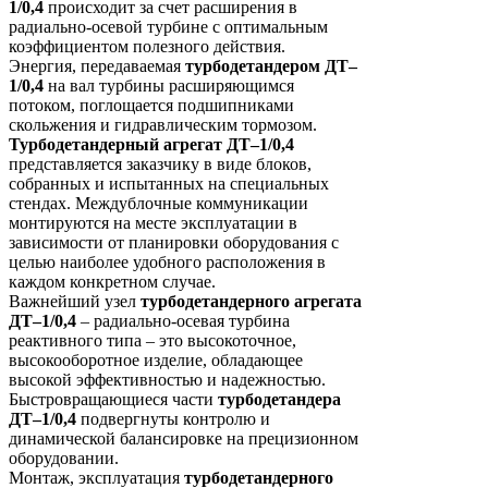
1/0,4
происходит за счет расширения в
радиально-осевой турбине с оптимальным
коэффициентом полезного действия.
Энергия, передаваемая
турбодетандером ДТ–
1/0,4
на вал турбины расширяющимся
потоком, поглощается подшипниками
скольжения и гидравлическим тормозом.
Турбодетандерный агрегат ДТ–1/0,4
представляется заказчику в виде блоков,
собранных и испытанных на специальных
стендах. Междублочные коммуникации
монтируются на месте эксплуатации в
зависимости от планировки оборудования с
целью наиболее удобного расположения в
каждом конкретном случае.
Важнейший узел
т
урбодетандерного агрегата
ДТ–1/0,4
– радиально-осевая турбина
реактивного типа – это высокоточное,
высокооборотное изделие, обладающее
высокой эффективностью и надежностью.
Быстровращающиеся части
турбодетандера
ДТ–1/0,4
подвергнуты контролю и
динамической балансировке на прецизионном
оборудовании.
Монтаж, эксплуатация
турбодетандерного