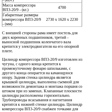
Масса компрессора
4700
ВП3-20/9 - (кг.)
Габаритные размеры
компрессора ВП3-20/9
2730 х 1620 х 2230
- (мм)
С внешней стороны рама имеет постель для
двух коренных подшипников, третий -
выносной подшипник коленчатого вала
крепится у электродвигателя на его опорной
плите.
Цилиндр компрессора ВП3-20/9 изготовлен из
чугуна, с одного конца крепится к
промежуточному фонарю шпильками, с
другого конца опирается на качающуюся
опору. Задняя стенка цилиндра является
крышкой цилиндра, выполнена съемной для
возможности демонтажа и монтажа поршня со
штоком при из заменах. Клапанные плоскости
цилиндра расположены горизонтально.
Трубопроводы всасывания и нагнетания
крепятся к нижней стенке цилиндра. Цилиндр
компрессора ВП3-20/9 снабжен точками для