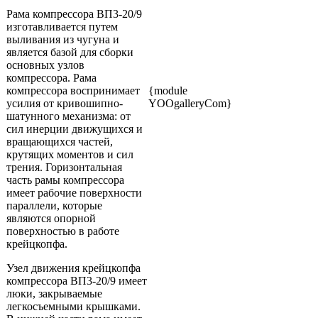
Рама компрессора ВП3-20/9
изготавливается путем
выливания из чугуна и
является базой для сборки
основных узлов
компрессора. Рама
компрессора воспринимает
{module
усилия от кривошипно-
YOOgalleryCom}
шатунного механизма: от
сил инерции движущихся и
вращающихся частей,
крутящих моментов и сил
трения. Горизонтальная
часть рамы компрессора
имеет рабочие поверхности
параллели, которые
являются опорной
поверхностью в работе
крейцкопфа.
Узел движения крейцкопфа
компрессора ВП3-20/9 имеет
люки, закрываемые
легкосъемными крышками.