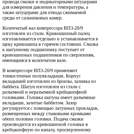
провода смазки и индикаторными штуцерами
для измерения давления и температуры, а
также штуцерами для отвода сжимаемой
среды от сальниковых камер.
Коленчатый вал компрессора ВП3-20/9
изготовлен из стали. Кривошипный палец
изготавливается отдельно и устанавливается в
щеку кривошипа в горячем состоянии. Смазка
к шатунному подшипнику поступает от
кривошипных подшипников по сверлениям,
имеющимся в коленчатом вале.
В компрессоре ВП3-20/9 применяют
тонкостенные полувкладыши. Корпус
вкладышей изготовлен из бронзы, заливка из
баббита. Шатун изготовлен из стали с
разъемной и неразъемной крейцкопфной
головками. Головка шатуна имеет разъемные
вкладыши, залитые баббитом. Зазор
регулируется с помощью латунных прокладок,
размещенных между стыковыми кромками
обеих половин головки. Подача смазки
производится из кривошипной головки в
крейцкопфную по каналу, просверленному