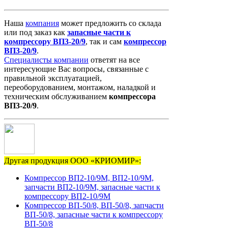
Наша
компания
может предложить со склада
или под заказ как
запасные
части
к
компрессору
ВП3-20/9
, так и сам
компрессор
ВП3-20/9
.
Специалисты компании
ответят на все
интересующие Вас вопросы, связанные с
правильной эксплуатацией,
переоборудованием, монтажом, наладкой и
техническим обслуживанием
компрессора
ВП3-20/9
.
Другая продукция ООО «КРИОМИР»:
Компрессор ВП2-10/9М, ВП2-10/9М,
запчасти ВП2-10/9М, запасные части к
компрессору ВП2-10/9М
Компрессор ВП-50/8, ВП-50/8, запчасти
ВП-50/8, запасные части к компрессору
ВП-50/8