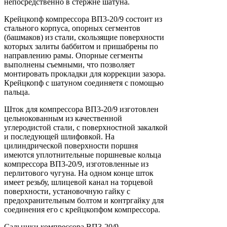
непосредственно в стержне шатуна.
Крейцкопф компрессора ВП3-20/9 состоит из
стального корпуса, опорных сегментов
(башмаков) из стали, скользящие поверхности
которых залиты баббитом и пришабрены по
направлению рамы. Опорные сегменты
выполнены съемными, что позволяет
монтировать прокладки для коррекции зазора.
Крейцкопф с шатуном соединяетя с помощью
пальца.
Шток для компрессора ВП3-20/9 изготовлен
цельнокованным из качественной
углеродистой стали, с поверхностной закалкой
и последующей шлифовкой. На
цилиндрической поверхности поршня
имеются уплотнительные поршневые кольца
компрессора ВП3-20/9, изготовленные из
перлитового чугуна. На одном конце шток
имеет резьбу, шлицевой канал на торцевой
поверхности, установочную гайку с
предохранительным болтом и контргайку для
соединения его с крейцкопфом компрессора.
Сальники компрессора ВП3-20/9,