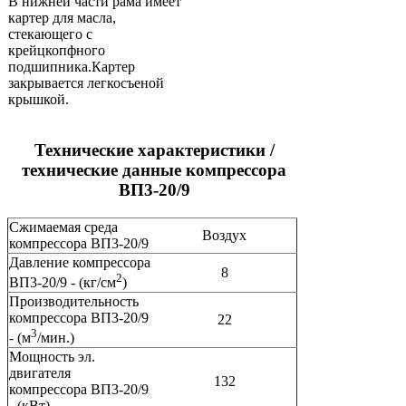
В нижней части рама имеет
картер для масла,
стекающего с
крейцкопфного
подшипника.Картер
закрывается легкосъеной
крышкой.
Технические характеристики /
технические данные компрессора
ВП3-20/9
Сжимаемая среда
Воздух
компрессора ВП3-20/9
Давление компрессора
8
2
ВП3-20/9 - (кг/см
)
Производительность
компрессора ВП3-20/9
22
3
- (м
/мин.)
Мощность эл.
двигателя
132
компрессора ВП3-20/9
- (кВт)