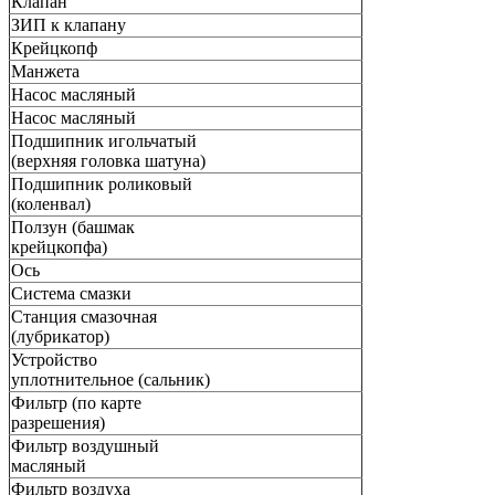
Клапан
ЗИП к клапану
Крейцкопф
Манжета
Насос масляный
Насос масляный
Подшипник игольчатый
(верхняя головка шатуна)
Подшипник роликовый
(коленвал)
Ползун (башмак
крейцкопфа)
Ось
Система смазки
Станция смазочная
(лубрикатор)
Устройство
уплотнительное (сальник)
Фильтр (по карте
разрешения)
Фильтр воздушный
масляный
Фильтр воздуха