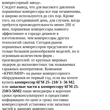
компрессорный завод».
Следует вывод, что для высокого давления
поршневые компрессоры все еще незаменимы,
и широко используются до сих пор. Кроме
того, на сегодняшний день, для случаев, когда
требуется производительность менее 200 л/
мин, поршневые компрессоры намного
эффективнее и гораздо дешевле в
изготовлении, чем компрессоры других
технологий сжатия. Сегодня рынок
поршневых компрессоров представлен не
только большим разнообразием моделей, но и
огромным количеством фирм -
производителей: от крупных мировых
лидеров до малоизвестных так называемых
гаражных кооперативов. Компания
«КРИОМИР» на рынке компрессорного
оборудования не первый год, если вы хотите
купить
компрессор 6ГМ 25- 210/ 3- 56 М2
,
или
запасные части к компрессору 6ГМ 25-
210/3-56М2
наши менеджеры в короткие
сроки проконсультируют и предоставят
информацию по цене и сроку поставки
компрессорной установки или запасных
частей к данному компрессору.