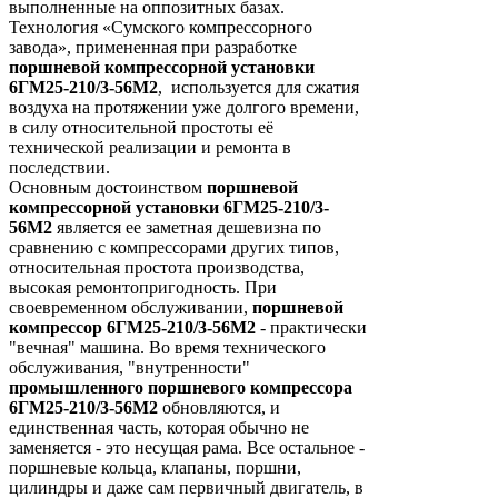
выполненные на оппозитных базах.
Технология «Сумского компрессорного
завода», примененная при разработке
поршневой компрессорной установки
6ГМ25-210/3-56М2
, используется для сжатия
воздуха на протяжении уже долгого времени,
в силу относительной простоты её
технической реализации и ремонта в
последствии.
Основным достоинством
поршневой
компрессорной установки 6ГМ25-210/3-
56М2
является ее заметная дешевизна по
сравнению с компрессорами других типов,
относительная простота производства,
высокая ремонтопригодность. При
своевременном обслуживании,
поршневой
компрессор 6ГМ25-210/3-56М2
- практически
"вечная" машина. Во время технического
обслуживания, "внутренности"
промышленного поршневого компрессора
6ГМ25-210/3-56М2
обновляются, и
единственная часть, которая обычно не
заменяется - это несущая рама. Все остальное -
поршневые кольца, клапаны, поршни,
цилиндры и даже сам первичный двигатель, в