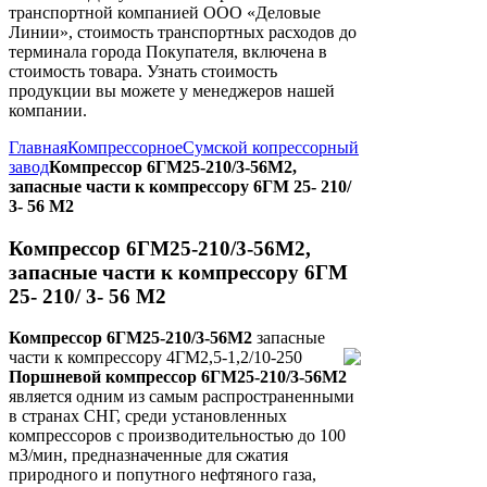
транспортной компанией ООО «Деловые
Линии», стоимость транспортных расходов до
терминала города Покупателя, включена в
стоимость товара. Узнать стоимость
продукции вы можете у менеджеров нашей
компании.
Главная
Компрессорное
Сумской копрессорный
завод
Компрессор 6ГМ25-210/3-56М2,
запасные части к компрессору 6ГМ 25- 210/
3- 56 М2
Компрессор 6ГМ25-210/3-56М2,
запасные части к компрессору 6ГМ
25- 210/ 3- 56 М2
Компрессор 6ГМ25-210/3-56М2
запасные
части к компрессору 4ГМ2,5-1,2/10-250
Поршневой компрессор 6ГМ25-210/3-56М2
является одним из самым распространенными
в странах СНГ, среди установленных
компрессоров с производительностью до 100
м3/мин, предназначенные для сжатия
природного и попутного нефтяного газа,