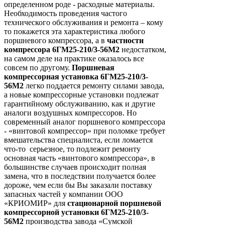
определенном роде - расходные материалы.
Необходимость проведения частого
технического обслуживания и ремонта – кому
то покажется эта характеристика любого
поршневого компрессора, а в
частности
компрессора 6ГМ25-210/3-56М2
недостатком,
на самом деле на практике оказалось все
совсем по другому.
Поршневая
компрессорная установка 6ГМ25-210/3-
56М2
легко поддается ремонту силами завода,
а новые компрессорные установки подлежат
гарантийному обслуживанию, как и другие
аналоги воздушных компрессоров. Но
современный аналог поршневого компрессора
- «винтовой компрессор» при поломке требует
вмешательства специалиста, если ломается
что-то серьезное, то подлежит ремонту
основная часть «винтового компрессора», в
большинстве случаев происходит полная
замена, что в последствии получается более
дороже, чем если бы Вы заказали поставку
запасных частей у компании ООО
«КРИОМИР» для
стационарной поршневой
компрессорной установки 6ГМ25-210/3-
56М2
производства завода «Сумской