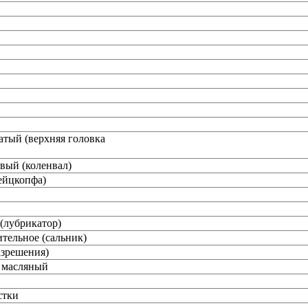
тый (верхняя головка
ый (коленвал)
ейцкопфа)
(лубрикатор)
тельное (сальник)
азрешения)
 масляный
стки