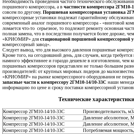
Необходимость проведения частого технического обслуживания
поршневого компрессора, а в
частности компрессора 2ГМ10-1
совсем по другому.
Поршневая компрессорная установка 2Г
компрессорные установки подлежат гарантийному обслуживани
современный аналог поршневого компрессора - «винтовой комп
ломается что-то серьезное, то подлежит ремонту основная час
полная замена, что в последствии получается более дороже, ч
«КРИОМИР» для
стационарной поршневой компрессорной у
компрессорный завод».
Следует вывод, что для высокого давления поршневые компрес
Кроме того, на сегодняшний день, для случаев, когда требует
намного эффективнее и гораздо дешевле в изготовлении, чем 
поршневых компрессоров представлен не только большим разн
производителей: от крупных мировых лидеров до малоизвестн
«КРИОМИР» на рынке компрессорного оборудования не первый
запасные части к компрессору 2ГМ10-14/10-33С
наши менедж
информацию по цене и сроку поставки компрессорной установк
Технические характеристик
Компрессор 2ГМ10-14/10-33С
Производительность, м3
Компрессор 2ГМ10-14/10-33С
Давление абсолютное, 
Компрессор 2ГМ10-14/10-33С
Давление абсолютное, 
Компрессор 2ГМ10-14/10-33С
Потребляемая мощность,