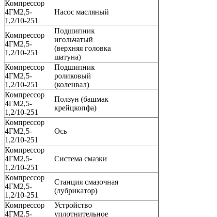
Компрессор
4ГМ2,5-
Насос масляный
1,2/10-251
Подшипник
Компрессор
игольчатый
4ГМ2,5-
(верхняя головка
1,2/10-251
шатуна)
Компрессор
Подшипник
4ГМ2,5-
роликовый
1,2/10-251
(коленвал)
Компрессор
Ползун (башмак
4ГМ2,5-
крейцкопфа)
1,2/10-251
Компрессор
4ГМ2,5-
Ось
1,2/10-251
Компрессор
4ГМ2,5-
Система смазки
1,2/10-251
Компрессор
Станция смазочная
4ГМ2,5-
(лубрикатор)
1,2/10-251
Компрессор
Устройство
4ГМ2,5-
уплотнительное