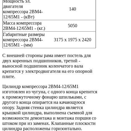
Мощность эл.
двигателя
140
компрессора 2ВМ4-
12/65М1 - (кВт)
Масса компрессора
5050
2ВМ4-12/65М1 - (кг.)
Габаритные размеры
компрессора 2ВМ4-
3175 х 1975 х 2420
12/65М1 - (мм)
С внешней стороны рама имеет постель для
двух коренных подшипников, третий -
выносной подшипник коленчатого вала
крепится у электродвигателя на его опорной
плите.
Цилиндр компрессора 2ВМ4-12/65М1
изготовлен из чугуна, с одного конца крепится
к промежуточному фонарю шпильками, с
другого конца опирается на качающуюся
опору. Задняя стенка цилиндра является
крышкой цилиндра, выполнена съемной для
возможности демонтажа и монтажа поршня со
штоком при из заменах. Клапанные плоскости
цилиндра расположены горизонтально.