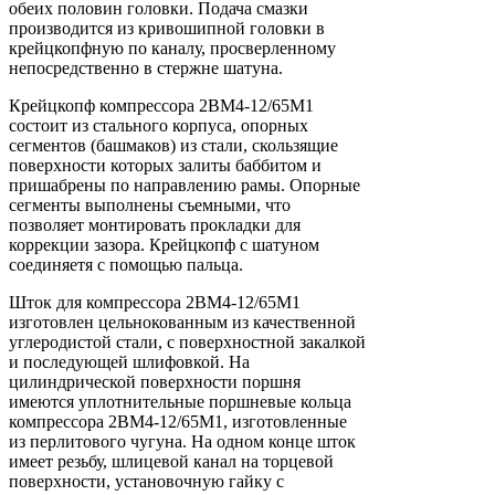
обеих половин головки. Подача смазки
производится из кривошипной головки в
крейцкопфную по каналу, просверленному
непосредственно в стержне шатуна.
Крейцкопф компрессора 2ВМ4-12/65М1
состоит из стального корпуса, опорных
сегментов (башмаков) из стали, скользящие
поверхности которых залиты баббитом и
пришабрены по направлению рамы. Опорные
сегменты выполнены съемными, что
позволяет монтировать прокладки для
коррекции зазора. Крейцкопф с шатуном
соединяетя с помощью пальца.
Шток для компрессора 2ВМ4-12/65М1
изготовлен цельнокованным из качественной
углеродистой стали, с поверхностной закалкой
и последующей шлифовкой. На
цилиндрической поверхности поршня
имеются уплотнительные поршневые кольца
компрессора 2ВМ4-12/65М1, изготовленные
из перлитового чугуна. На одном конце шток
имеет резьбу, шлицевой канал на торцевой
поверхности, установочную гайку с