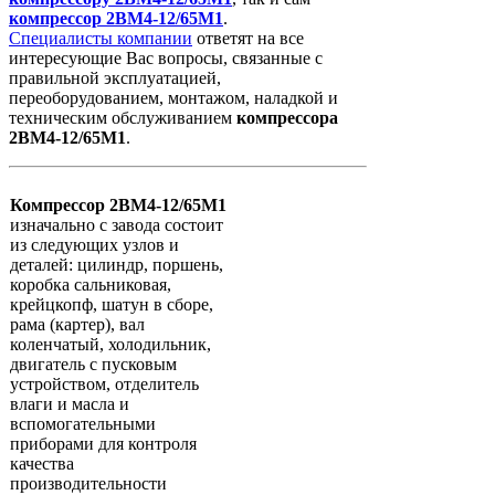
компрессор
2ВМ4-12/65М1
.
Специалисты компании
ответят на все
интересующие Вас вопросы, связанные с
правильной эксплуатацией,
переоборудованием, монтажом, наладкой и
техническим обслуживанием
компрессора
2ВМ4-12/65М1
.
Компрессор 2ВМ4-12/65М1
изначально с завода состоит
из следующих узлов и
деталей: цилиндр, поршень,
коробка сальниковая,
крейцкопф, шатун в сборе,
рама (картер), вал
коленчатый, холодильник,
двигатель с пусковым
устройством, отделитель
влаги и масла и
вспомогательными
приборами для контроля
качества
производительности