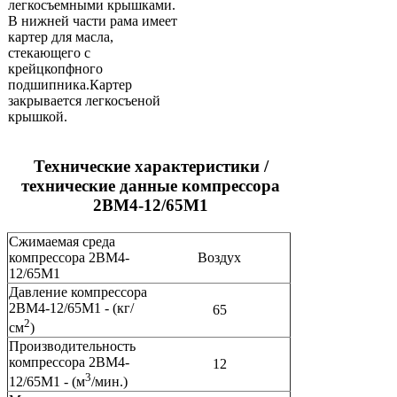
легкосъемными крышками.
В нижней части рама имеет
картер для масла,
стекающего с
крейцкопфного
подшипника.Картер
закрывается легкосъеной
крышкой.
Технические характеристики /
технические данные компрессора
2ВМ4-12/65М1
Сжимаемая среда
компрессора 2ВМ4-
Воздух
12/65М1
Давление компрессора
2ВМ4-12/65М1 - (кг/
65
2
см
)
Производительность
компрессора 2ВМ4-
12
3
12/65М1 - (м
/мин.)