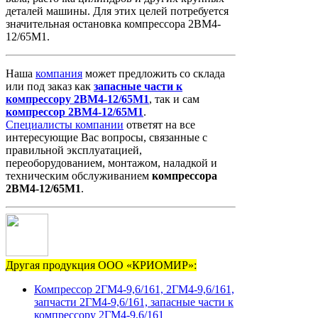
деталей машины. Для этих целей потребуется
значительная остановка компрессора 2ВМ4-
12/65М1.
Наша
компания
может предложить со склада
или под заказ как
запасные
части
к
компрессору
2ВМ4-12/65М1
, так и сам
компрессор
2ВМ4-12/65М1
.
Специалисты компании
ответят на все
интересующие Вас вопросы, связанные с
правильной эксплуатацией,
переоборудованием, монтажом, наладкой и
техническим обслуживанием
компрессора
2ВМ4-12/65М1
.
Другая продукция ООО «КРИОМИР»:
Компрессор 2ГМ4-9,6/161, 2ГМ4-9,6/161,
запчасти 2ГМ4-9,6/161, запасные части к
компрессору 2ГМ4-9,6/161