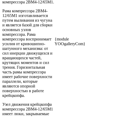
компрессора 2ВМ4-12/65М1.
Рама компрессора 2ВМ4-
12/65М1 изготавливается
путем выливания из чугуна
и является базой для сборки
основных узлов
компрессора. Рама
компрессора воспринимает
{module
усилия от кривошипно-
YOOgalleryCom}
шатунного механизма: от
сил инерции движущихся и
вращающихся частей,
крутящих моментов и сил
трения. Горизонтальная
часть рамы компрессора
имеет рабочие поверхности
параллели, которые
являются опорной
поверхностью в работе
крейцкопфа.
Узел движения крейцкопфа
компрессора 2ВМ4-12/65М1
имеет люки, закрываемые