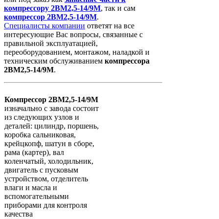
компрессору
2ВМ2,5-14/9М
, так и сам
компрессор
2ВМ2,5-14/9М
.
Специалисты компании
ответят на все
интересующие Вас вопросы, связанные с
правильной эксплуатацией,
переоборудованием, монтажом, наладкой и
техническим обслуживанием
компрессора
2ВМ2,5-14/9М
.
Компрессор 2ВМ2,5-14/9М
изначально с завода состоит
из следующих узлов и
деталей: цилиндр, поршень,
коробка сальниковая,
крейцкопф, шатун в сборе,
рама (картер), вал
коленчатый, холодильник,
двигатель с пусковым
устройством, отделитель
влаги и масла и
вспомогательными
приборами для контроля
качества