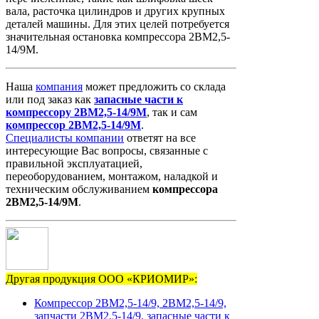
вала, расточка цилиндров и других крупных
деталей машины. Для этих целей потребуется
значительная остановка компрессора 2ВМ2,5-
14/9М.
Наша
компания
может предложить со склада
или под заказ как
запасные
части
к
компрессору
2ВМ2,5-14/9М
, так и сам
компрессор
2ВМ2,5-14/9М
.
Специалисты компании
ответят на все
интересующие Вас вопросы, связанные с
правильной эксплуатацией,
переоборудованием, монтажом, наладкой и
техническим обслуживанием
компрессора
2ВМ2,5-14/9М
.
Другая продукция ООО «КРИОМИР»:
Компрессор 2ВМ2,5-14/9, 2ВМ2,5-14/9,
запчасти 2ВМ2,5-14/9, запасные части к