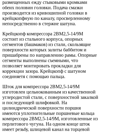
размещенных ежду стыковыми кромками
обеих половин головки. Подача смазки
производится из кривошипной головки в
крейцкопфную по каналу, просверленному
непосредственно в стержне шатуна.
Крейцкопф компрессора 2ВМ2,5-14/9М
состоит из стального корпуса, опорных
сегментов (башмаков) из стали, скользящие
поверхности которых залиты баббитом и
пришабрены по направлению рамы. Опорные
сегменты выполнены съемными, что
позволяет монтировать прокладки для
коррекции зазора. Крейцкопф с шатуном
соединяетя с помощью пальца.
Шток для компрессора 2ВМ2,5-14/9М
изготовлен цельнокованным из качественной
углеродистой стали, с поверхностной закалкой
и последующей шлифовкой. На
цилиндрической поверхности поршня
имеются уплотнительные поршневые кольца
компрессора 2ВМ2,5-14/9М, изготовленные из
перлитового чугуна. На одном конце шток
имеет резьбу, шлицевой канал на торцевой