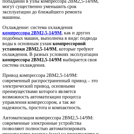
попадании в узлы компрессора 2ВМ2,5-14/9М,
могут существенно уменьшить срок
эксплуатации до ближайшего ремонта
машины.
Охлаждение: система охлаждения
компрессора
2ВМ2,5-14/9М
, как и других
подобных машин, выполнена в виде: подвода
воды к основным узлам
компрессорной
установки
2ВМ2,5-14/9М
, которые требуют
охлаждения. В разных условиях эксплуатации
компрессора
2ВМ2,5-14/9М
выбирается своя
система охлаждения.
Привод компрессора 2ВМ2,5-14/9М:
современный распространенный привод – это
электрический привод, основными
преимуществами которого является
возможность автоматизации процесса
управления компрессором, а так же
надежность, простота и компактность.
Автоматизация компрессора 2ВМ2,5-14/9М:
современные электронные устройства
позволяют полностью автоматизировать
производство воздуха (газа) на производстве и