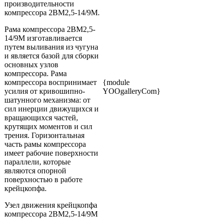
производительности
компрессора 2ВМ2,5-14/9М.
Рама компрессора 2ВМ2,5-
14/9М изготавливается
путем выливания из чугуна
и является базой для сборки
основных узлов
компрессора. Рама
компрессора воспринимает
{module
усилия от кривошипно-
YOOgalleryCom}
шатунного механизма: от
сил инерции движущихся и
вращающихся частей,
крутящих моментов и сил
трения. Горизонтальная
часть рамы компрессора
имеет рабочие поверхности
параллели, которые
являются опорной
поверхностью в работе
крейцкопфа.
Узел движения крейцкопфа
компрессора 2ВМ2,5-14/9М