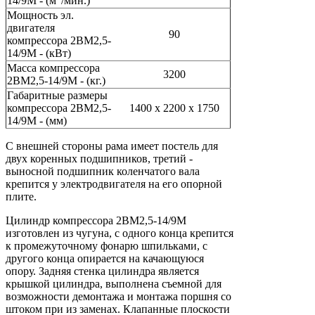
14/9М - (м
/мин.)
Мощность эл.
двигателя
90
компрессора 2ВМ2,5-
14/9М - (кВт)
Масса компрессора
3200
2ВМ2,5-14/9М - (кг.)
Габаритные размеры
компрессора 2ВМ2,5-
1400 х 2200 х 1750
14/9М - (мм)
С внешней стороны рама имеет постель для
двух коренных подшипников, третий -
выносной подшипник коленчатого вала
крепится у электродвигателя на его опорной
плите.
Цилиндр компрессора 2ВМ2,5-14/9М
изготовлен из чугуна, с одного конца крепится
к промежуточному фонарю шпильками, с
другого конца опирается на качающуюся
опору. Задняя стенка цилиндра является
крышкой цилиндра, выполнена съемной для
возможности демонтажа и монтажа поршня со
штоком при из заменах. Клапанные плоскости