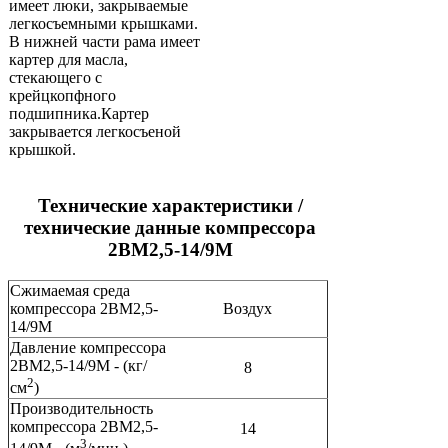
имеет люки, закрываемые
легкосъемными крышками.
В нижней части рама имеет
картер для масла,
стекающего с
крейцкопфного
подшипника.Картер
закрывается легкосъеной
крышкой.
Технические характеристики /
технические данные компрессора
2ВМ2,5-14/9М
Сжимаемая среда
компрессора 2ВМ2,5-
Воздух
14/9М
Давление компрессора
2ВМ2,5-14/9М - (кг/
8
2
см
)
Производительность
компрессора 2ВМ2,5-
14
3