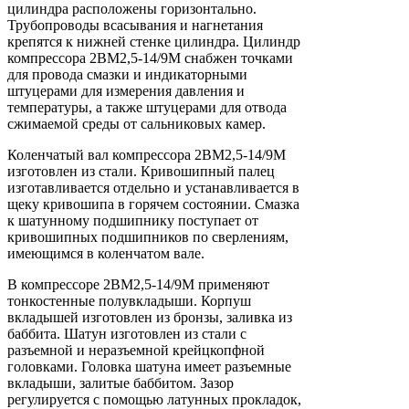
цилиндра расположены горизонтально.
Трубопроводы всасывания и нагнетания
крепятся к нижней стенке цилиндра. Цилиндр
компрессора 2ВМ2,5-14/9М снабжен точками
для провода смазки и индикаторными
штуцерами для измерения давления и
температуры, а также штуцерами для отвода
сжимаемой среды от сальниковых камер.
Коленчатый вал компрессора 2ВМ2,5-14/9М
изготовлен из стали. Кривошипный палец
изготавливается отдельно и устанавливается в
щеку кривошипа в горячем состоянии. Смазка
к шатунному подшипнику поступает от
кривошипных подшипников по сверлениям,
имеющимся в коленчатом вале.
В компрессоре 2ВМ2,5-14/9М применяют
тонкостенные полувкладыши. Корпуш
вкладышей изготовлен из бронзы, заливка из
баббита. Шатун изготовлен из стали с
разъемной и неразъемной крейцкопфной
головками. Головка шатуна имеет разъемные
вкладыши, залитые баббитом. Зазор
регулируется с помощью латунных прокладок,