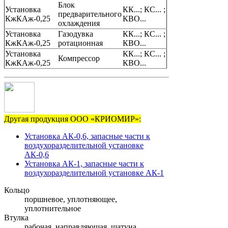
Блок
Установка
КК...; КС... ;
предварительного
КжКАж-0,25
КВО...
охлаждения
Установка
Газодувка
КК...; КС... ;
КжКАж-0,25
ротационная
КВО...
Установка
КК...; КС... ;
Компрессор
КжКАж-0,25
КВО...
Другая продукция ООО «КРИОМИР»:
Установка АК-0,6, запасные части к
воздухоразделительной установке
АК-0,6
Установка АК-1, запасные части к
воздухоразделительной установке АК-1
Кольцо
поршневое, уплотняющее,
уплотнительное
Втулка
рабочая, направляющая, шатуна,