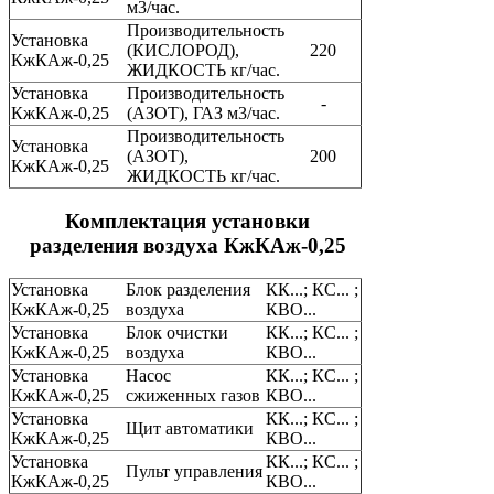
м3/час.
Производительность
Установка
(КИСЛОРОД),
220
КжКАж-0,25
ЖИДКОСТЬ кг/час.
Установка
Производительность
-
КжКАж-0,25
(АЗОТ), ГАЗ м3/час.
Производительность
Установка
(АЗОТ),
200
КжКАж-0,25
ЖИДКОСТЬ кг/час.
Комплектация установки
разделения воздуха КжКАж-0,25
Установка
Блок разделения
КК...; КС... ;
КжКАж-0,25
воздуха
КВО...
Установка
Блок очистки
КК...; КС... ;
КжКАж-0,25
воздуха
КВО...
Установка
Насос
КК...; КС... ;
КжКАж-0,25
сжиженных газов
КВО...
Установка
КК...; КС... ;
Щит автоматики
КжКАж-0,25
КВО...
Установка
КК...; КС... ;
Пульт управления
КжКАж-0,25
КВО...