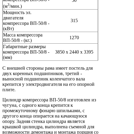
50
3
(м
/мин.)
Мощность эл.
двигателя
315
компрессора ВП-50/8 -
(кВт)
Масса компрессора
1270
ВП-50/8 - (кг.)
Габаритные размеры
компрессора ВП-50/8 -
3850 х 2440 х 3395
(мм)
С внешней стороны рама имеет постель для
двух коренных подшипников, третий -
выносной подшипник коленчатого вала
крепится у электродвигателя на его опорной
плите.
Цилиндр компрессора ВП-50/8 изготовлен из
чугуна, с одного конца крепится к
промежуточному фонарю шпильками, с
другого конца опирается на качающуюся
опору. Задняя стенка цилиндра является
крышкой цилиндра, выполнена съемной для
возможности демонтажа и монтажа поршня со