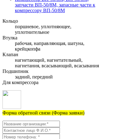
запчасти ВП-50/8М, запасные части к
компрессору ВП-50/8М
Кольцо
поршневое, уплотняющее,
уплотнительное
Втулка
рабочая, направляющая, шатуна,
крейцкопфа
Клапан
нагнетающий, нагнетательный,
нагнетания, всасывающий, всасывания
Подшипник
задний, передний
Для компрессора
Форма обратной связи (Форма заявки)