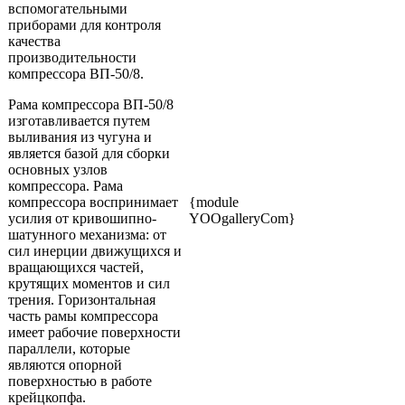
вспомогательными
приборами для контроля
качества
производительности
компрессора ВП-50/8.
Рама компрессора ВП-50/8
изготавливается путем
выливания из чугуна и
является базой для сборки
основных узлов
компрессора. Рама
компрессора воспринимает
{module
усилия от кривошипно-
YOOgalleryCom}
шатунного механизма: от
сил инерции движущихся и
вращающихся частей,
крутящих моментов и сил
трения. Горизонтальная
часть рамы компрессора
имеет рабочие поверхности
параллели, которые
являются опорной
поверхностью в работе
крейцкопфа.