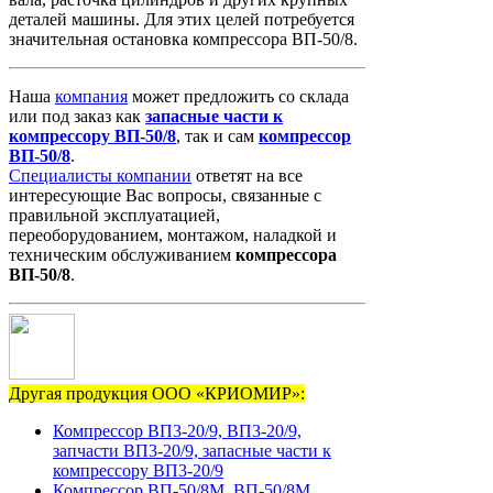
деталей машины. Для этих целей потребуется
значительная остановка компрессора ВП-50/8.
Наша
компания
может предложить со склада
или под заказ как
запасные
части
к
компрессору
ВП-50/8
, так и сам
компрессор
ВП-50/8
.
Специалисты компании
ответят на все
интересующие Вас вопросы, связанные с
правильной эксплуатацией,
переоборудованием, монтажом, наладкой и
техническим обслуживанием
компрессора
ВП-50/8
.
Другая продукция ООО «КРИОМИР»:
Компрессор ВП3-20/9, ВП3-20/9,
запчасти ВП3-20/9, запасные части к
компрессору ВП3-20/9
Компрессор ВП-50/8М, ВП-50/8М,