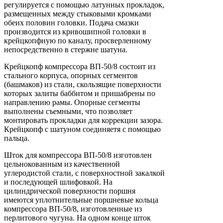
регулируется с помощью латунных прокладок,
размещенных между стыковыми кромками
обеих половин головки. Подача смазки
производится из кривошипной головки в
крейцкопфную по каналу, просверленному
непосредственно в стержне шатуна.
Крейцкопф компрессора ВП-50/8 состоит из
стального корпуса, опорных сегментов
(башмаков) из стали, скользящие поверхности
которых залиты баббитом и пришабрены по
направлению рамы. Опорные сегменты
выполнены съемными, что позволяет
монтировать прокладки для коррекции зазора.
Крейцкопф с шатуном соединяетя с помощью
пальца.
Шток для компрессора ВП-50/8 изготовлен
цельнокованным из качественной
углеродистой стали, с поверхностной закалкой
и последующей шлифовкой. На
цилиндрической поверхности поршня
имеются уплотнительные поршневые кольца
компрессора ВП-50/8, изготовленные из
перлитового чугуна. На одном конце шток