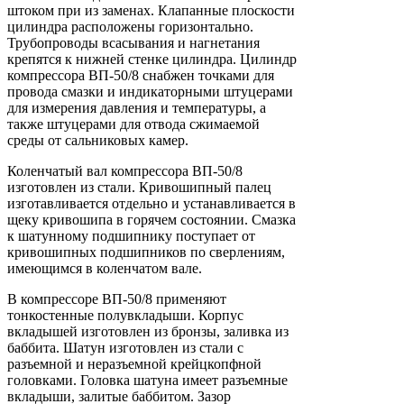
штоком при из заменах. Клапанные плоскости
цилиндра расположены горизонтально.
Трубопроводы всасывания и нагнетания
крепятся к нижней стенке цилиндра. Цилиндр
компрессора ВП-50/8 снабжен точками для
провода смазки и индикаторными штуцерами
для измерения давления и температуры, а
также штуцерами для отвода сжимаемой
среды от сальниковых камер.
Коленчатый вал компрессора ВП-50/8
изготовлен из стали. Кривошипный палец
изготавливается отдельно и устанавливается в
щеку кривошипа в горячем состоянии. Смазка
к шатунному подшипнику поступает от
кривошипных подшипников по сверлениям,
имеющимся в коленчатом вале.
В компрессоре ВП-50/8 применяют
тонкостенные полувкладыши. Корпус
вкладышей изготовлен из бронзы, заливка из
баббита. Шатун изготовлен из стали с
разъемной и неразъемной крейцкопфной
головками. Головка шатуна имеет разъемные
вкладыши, залитые баббитом. Зазор