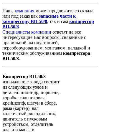
Наша
компания
может предложить со склада
или под заказ как
запасные
части
к
компрессору
ВП-50/8
, так и сам
компрессор
ВП-50/8
.
Специалисты компании
ответят на все
интересующие Вас вопросы, связанные с
правильной эксплуатацией,
переоборудованием, монтажом, наладкой и
техническим обслуживанием
компрессора
ВП-50/8
.
Компрессор ВП-50/8
изначально с завода состоит
из следующих узлов и
деталей: цилиндр, поршень,
коробка сальниковая,
крейцкопф, шатун в сборе,
рама (картер), вал
коленчатый, холодильник,
двигатель с пусковым
устройством, отделитель
влаги и масла и