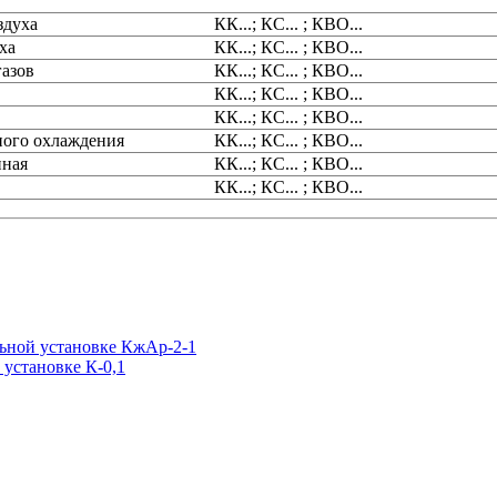
здуха
КК...; КС... ; КВО...
ха
КК...; КС... ; КВО...
азов
КК...; КС... ; КВО...
КК...; КС... ; КВО...
КК...; КС... ; КВО...
ного охлаждения
КК...; КС... ; КВО...
нная
КК...; КС... ; КВО...
КК...; КС... ; КВО...
льной установке КжАр-2-1
 установке К-0,1