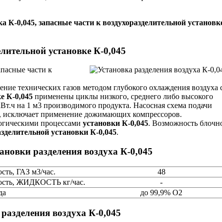
а К-0,045, запасные части к воздухоразделительной установк
елительной установке К-0,045
апасные части к
ение технических газов методом глубокого охлаждения воздуха 
е К-0,045
применены циклы низкого, среднего либо высокого
 кВт.ч на 1 м3 производимого продукта. Насосная схема подачи
, исключает применение дожимающих компрессоров.
логическими процессами
установки К-0,045
. Возможность блочн
азделительной установки К-0,045
.
ановки разделения воздуха К-0,045
сть, ГАЗ м3/час.
48
ость, ЖИДКОСТЬ кг/час.
-
да
до 99,9% О2
разделения воздуха К-0,045