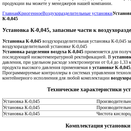
продукции вы можете у менеджеров нашей компании.
Главная
Криогенное
Воздухоразделительные установки
Установк
К-0,045
Установка К-0,045, запасные части к воздухоразд
Установка К-0,045
воздухоразделительная установка К-0,045 з
воздухоразделительной установке К-0,045
Установка разделения воздуха К-0,045
применяется для получ
последующей низкотемпературной ректификацией. В
установк
давления, при удельном расходе электроэнергии от 0,4 до 1,33
продукта высокого давления применяемая в
установке К-0,045
Программируемые контроллеры в системах управления техно
контейнерного исполнения для любой комплектации
воздухор
Технические характеристики уст
Установка К-0,045
Производительно
Установка К-0,045
Производительн
Установка К-0,045
Чистота кислоро
Комплектация установки 