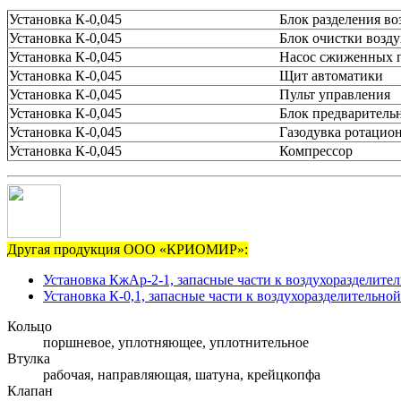
Установка К-0,045
Блок разделения во
Установка К-0,045
Блок очистки возду
Установка К-0,045
Насос сжиженных г
Установка К-0,045
Щит автоматики
Установка К-0,045
Пульт управления
Установка К-0,045
Блок предваритель
Установка К-0,045
Газодувка ротацио
Установка К-0,045
Компрессор
Другая продукция ООО «КРИОМИР»:
Установка КжАр-2-1, запасные части к воздухоразделите
Установка К-0,1, запасные части к воздухоразделительной
Кольцо
поршневое, уплотняющее, уплотнительное
Втулка
рабочая, направляющая, шатуна, крейцкопфа
Клапан