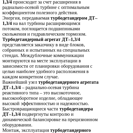
1,3/4
происходит за счет расширения в
радиально-осевой турбине с оптимальным
коэффициентом полезного действия.
Энергия, передаваемая
турбодетандером ДТ–
1,3/4
на вал турбины расширяющимся
потоком, поглощается подшипниками
скольжения и гидравлическим тормозом.
Турбодетандерный агрегат ДТ–1,3/4
представляется заказчику в виде блоков,
собранных и испытанных на специальных
стендах. Междублочные коммуникации
монтируются на месте эксплуатации в
зависимости от планировки оборудования с
целью наиболее удобного расположения в
каждом конкретном случае.
Важнейший узел
т
урбодетандерного агрегата
ДТ–1,3/4
– радиально-осевая турбина
реактивного типа – это высокоточное,
высокооборотное изделие, обладающее
высокой эффективностью и надежностью.
Быстровращающиеся части
турбодетандера
ДТ–1,3/4
подвергнуты контролю и
динамической балансировке на прецизионном
оборудовании.
Монтаж, эксплуатация
турбодетандерного