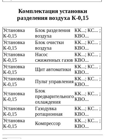
Комплектация установки
разделения воздуха К-0,15
Установка
Блок разделения
КК...; КС... ;
К-0,15
воздуха
КВО...
Установка
Блок очистки
КК...; КС... ;
К-0,15
воздуха
КВО...
Установка
Насос
КК...; КС... ;
К-0,15
сжиженных газов
КВО...
Установка
КК...; КС... ;
Щит автоматики
К-0,15
КВО...
Установка
КК...; КС... ;
Пульт управления
К-0,15
КВО...
Блок
Установка
КК...; КС... ;
предварительного
К-0,15
КВО...
охлаждения
Установка
Газодувка
КК...; КС... ;
К-0,15
ротационная
КВО...
Установка
КК...; КС... ;
Компрессор
К-0,15
КВО...