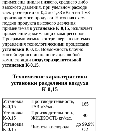
применены циклы низкого, среднего либо
высокого давления, при удельном расходе
электроэнергии от 0,4 до 1,33 кВт.ч на 1 м3
производимого продукта. Насосная схема
подачи продукта высокого давления
применяемая в
установке К-0,15
, исключает
применение дожимающих компрессоров.
Программируемые контроллеры в системах
управления технологическими процессами
установки К-0,15
. Возможность блочно-
контейнерного исполнения для любой
комплектации
воздухоразделительной
установки К-0,15
.
Технические характеристики
установки разделения воздуха
К-0,15
Установка
Производительность,
165
К-0,15
ГАЗ м3/час.
Установка
Производительность,
90
К-0,15
ЖИДКОСТЬ кг/час.
Установка
до 99,9%
Чистота кислорода
К-0,15
О2