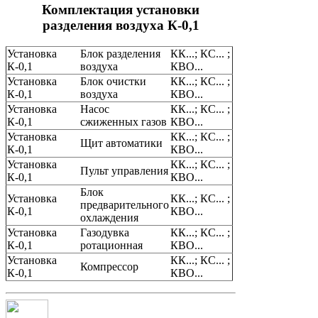
Комплектация установки
разделения воздуха К-0,1
Установка
Блок разделения
КК...; КС... ;
К-0,1
воздуха
КВО...
Установка
Блок очистки
КК...; КС... ;
К-0,1
воздуха
КВО...
Установка
Насос
КК...; КС... ;
К-0,1
сжиженных газов
КВО...
Установка
КК...; КС... ;
Щит автоматики
К-0,1
КВО...
Установка
КК...; КС... ;
Пульт управления
К-0,1
КВО...
Блок
Установка
КК...; КС... ;
предварительного
К-0,1
КВО...
охлаждения
Установка
Газодувка
КК...; КС... ;
К-0,1
ротационная
КВО...
Установка
КК...; КС... ;
Компрессор
К-0,1
КВО...