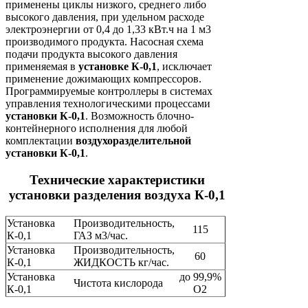
применены циклы низкого, среднего либо
высокого давления, при удельном расходе
электроэнергии от 0,4 до 1,33 кВт.ч на 1 м3
производимого продукта. Насосная схема
подачи продукта высокого давления
применяемая в
установке К-0,1
, исключает
применение дожимающих компрессоров.
Программируемые контроллеры в системах
управления технологическими процессами
установки К-0,1
. Возможность блочно-
контейнерного исполнения для любой
комплектации
воздухоразделительной
установки К-0,1
.
Технические характеристики
установки разделения воздуха К-0,1
Установка
Производительность,
115
К-0,1
ГАЗ м3/час.
Установка
Производительность,
60
К-0,1
ЖИДКОСТЬ кг/час.
Установка
до 99,9%
Чистота кислорода
К-0,1
О2