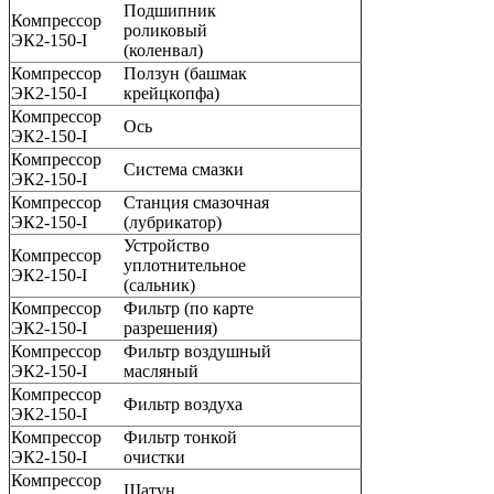
Подшипник
Компрессор
роликовый
ЭК2-150-I
(коленвал)
Компрессор
Ползун (башмак
ЭК2-150-I
крейцкопфа)
Компрессор
Ось
ЭК2-150-I
Компрессор
Система смазки
ЭК2-150-I
Компрессор
Станция смазочная
ЭК2-150-I
(лубрикатор)
Устройство
Компрессор
уплотнительное
ЭК2-150-I
(сальник)
Компрессор
Фильтр (по карте
ЭК2-150-I
разрешения)
Компрессор
Фильтр воздушный
ЭК2-150-I
масляный
Компрессор
Фильтр воздуха
ЭК2-150-I
Компрессор
Фильтр тонкой
ЭК2-150-I
очистки
Компрессор
Шатун