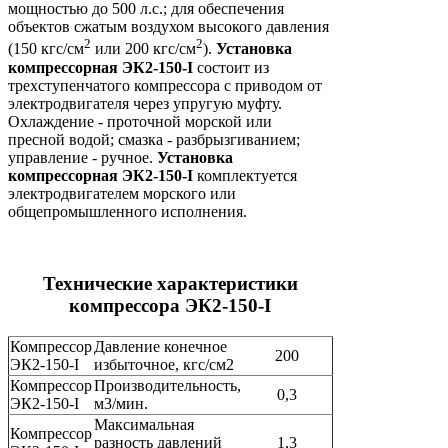
мощностью до 500 л.с.; для обеспечения
объектов сжатым воздухом высокого давления
2
2
(150 кгс/см
или 200 кгс/см
).
Установка
компрессорная
ЭК2-150-I
состоит из
трехступенчатого компрессора с приводом от
электродвигателя через упругую муфту.
Охлаждение - проточной морской или
пресной водой; смазка - разбрызгиванием;
управление - ручное.
Установка
компрессорная
ЭК2-150-I
комплектуется
электродвигателем морского или
общепромышленного исполнения.
Технические характеристики
компрессора
ЭК2-150-I
Компрессор
Давление конечное
200
ЭК2-150-I
избыточное, кгс/см2
Компрессор
Производительность,
0,3
ЭК2-150-I
м3/мин.
Максимальная
Компрессор
разность давлений
1,3