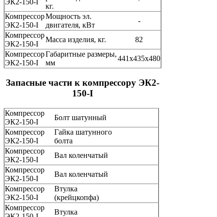
ЭК2-150-I
кг.
Компрессор
Мощность эл.
-
ЭК2-150-I
двигателя, кВт
Компрессор
Масса изделия, кг.
82
ЭК2-150-I
Компрессор
Габаритные размеры,
441х435х480
ЭК2-150-I
мм
Запасные части к компрессору ЭК2-
150-I
Компрессор
Болт шатунный
ЭК2-150-I
Компрессор
Гайка шатунного
ЭК2-150-I
болта
Компрессор
Вал коленчатый
ЭК2-150-I
Компрессор
Вал коленчатый
ЭК2-150-I
Компрессор
Втулка
ЭК2-150-I
(крейцкопфа)
Компрессор
Втулка
ЭК2-150-I