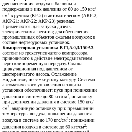
для нагнетания воздуха в баллоны и
поддержания в них давления от 80 до 150 кгс/
2
см
в ручном (КР-2) и автоматическом (АКР-2;
АКР-21; АКР-22; АКР-23) режимах.
Применяются: для запуска дизель-
электрических агрегатов; для обеспечения
промышленных объектов сжатым воздухом; в
составе нефтебуровых установок.
Компрессорная установка ВТ1,5-0,3/150А3
состоит из трехступенчатого компрессора,
приводимого в действие электродвигателем
через клиноременную передачу. Смазка
циркуляционная под давлением от
шестеренчатого насоса. Охлаждение
жидкостное, по замкнутому контуру. Система
автоматического управления и защиты
установки обеспечивает: пуск при понижении
2
давления в системе до 80 кгс/см
; остановку
при достижении давления в системе 150 кгс/
2
см
; аварийную остановку при: превышении
температуры воздуха; повышении давления
2
воздуха в системе до 170 кгс/см
; понижении
2
давления воздуха в системе до 60 кгс/см
;