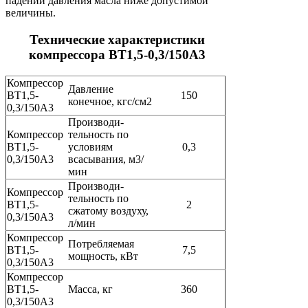
падении давления масла ниже допустимой
величины.
Технические характеристики
компрессора ВТ1,5-0,3/150А3
Компрессор
Давление
ВТ1,5-
150
конечное, кгс/см2
0,3/150А3
Производи-
Компрессор
тельность по
ВТ1,5-
условиям
0,3
0,3/150А3
всасывания, м3/
мин
Производи-
Компрессор
тельность по
ВТ1,5-
2
сжатому воздуху,
0,3/150А3
л/мин
Компрессор
Потребляемая
ВТ1,5-
7,5
мощность, кВт
0,3/150А3
Компрессор
ВТ1,5-
Масса, кг
360
0,3/150А3