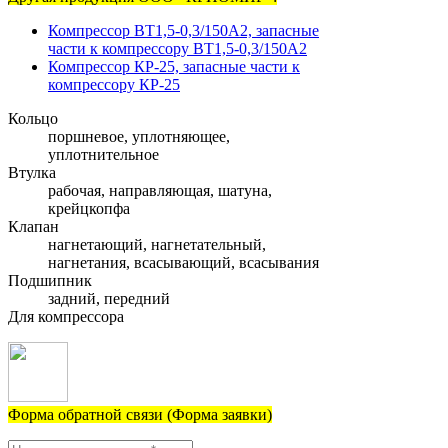
Компрессор ВТ1,5-0,3/150А2, запасные
части к компрессору ВТ1,5-0,3/150А2
Компрессор КР-25, запасные части к
компрессору КР-25
Кольцо
поршневое, уплотняющее,
уплотнительное
Втулка
рабочая, направляющая, шатуна,
крейцкопфа
Клапан
нагнетающий, нагнетательный,
нагнетания, всасывающий, всасывания
Подшипник
задний, передний
Для компрессора
Форма обратной связи (Форма заявки)