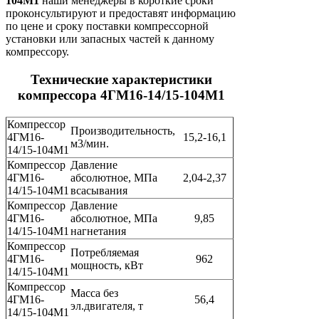
104М1
наши менеджеры в короткие сроки
проконсультируют и предоставят информацию
по цене и сроку поставки компрессорной
установки или запасных частей к данному
компрессору.
Технические характеристики
компрессора 4ГМ16-14/15-104М1
Компрессор
Производительность,
4ГМ16-
15,2-16,1
м3/мин.
14/15-104М1
Компрессор
Давление
4ГМ16-
абсолютное, МПа
2,04-2,37
14/15-104М1
всасывания
Компрессор
Давление
4ГМ16-
абсолютное, МПа
9,85
14/15-104М1
нагнетания
Компрессор
Потребляемая
4ГМ16-
962
мощность, кВт
14/15-104М1
Компрессор
Масса без
4ГМ16-
56,4
эл.двигателя, т
14/15-104М1