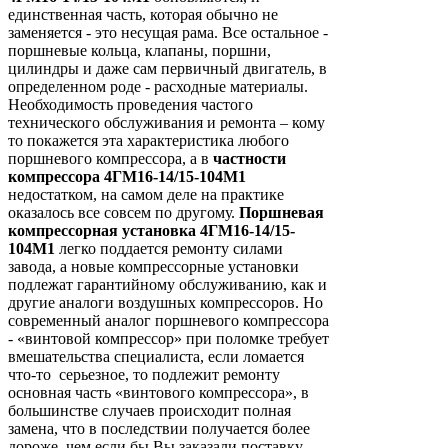
единственная часть, которая обычно не
заменяется - это несущая рама. Все остальное -
поршневые кольца, клапаны, поршни,
цилиндры и даже сам первичный двигатель, в
определенном роде - расходные материалы.
Необходимость проведения частого
технического обслуживания и ремонта – кому
то покажется эта характеристика любого
поршневого компрессора, а в
частности
компрессора 4ГМ16-14/15-104М1
недостатком, на самом деле на практике
оказалось все совсем по другому.
Поршневая
компрессорная установка 4ГМ16-14/15-
104М1
легко поддается ремонту силами
завода, а новые компрессорные установки
подлежат гарантийному обслуживанию, как и
другие аналоги воздушных компрессоров. Но
современный аналог поршневого компрессора
- «винтовой компрессор» при поломке требует
вмешательства специалиста, если ломается
что-то серьезное, то подлежит ремонту
основная часть «винтового компрессора», в
большинстве случаев происходит полная
замена, что в последствии получается более
дороже, чем если бы Вы заказали поставку