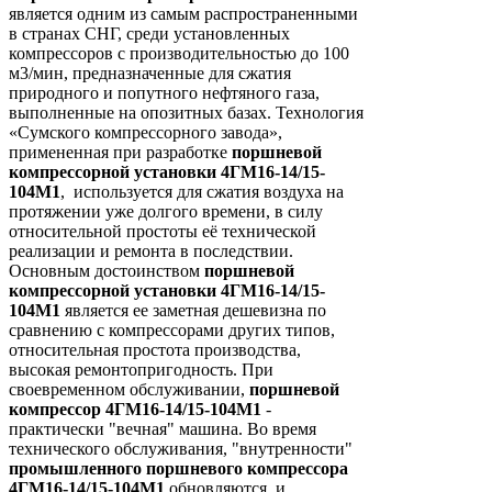
является одним из самым распространенными
в странах СНГ, среди установленных
компрессоров с производительностью до 100
м3/мин, предназначенные для сжатия
природного и попутного нефтяного газа,
выполненные на опозитных базах. Технология
«Сумского компрессорного завода»,
примененная при разработке
поршневой
компрессорной установки 4ГМ16-14/15-
104М1
, используется для сжатия воздуха на
протяжении уже долгого времени, в силу
относительной простоты её технической
реализации и ремонта в последствии.
Основным достоинством
поршневой
компрессорной установки 4ГМ16-14/15-
104М1
является ее заметная дешевизна по
сравнению с компрессорами других типов,
относительная простота производства,
высокая ремонтопригодность. При
своевременном обслуживании,
поршневой
компрессор 4ГМ16-14/15-104М1
-
практически "вечная" машина. Во время
технического обслуживания, "внутренности"
промышленного поршневого компрессора
4ГМ16-14/15-104М1
обновляются, и