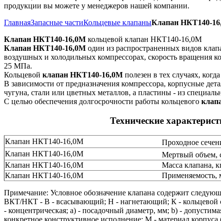
продукции вы можете у менеджеров нашей компании.
Главная
Запасные части
Кольцевые клапаны
Клапан НКТ140-16
Клапан НКТ140-16,0М
кольцевой клапан НКТ140-16,0М
Клапан НКТ140-16,0М
один из распространенных видов клап
воздушных и холодильных компрессорах, скорость вращения кол
25 МПа.
Кольцевой
клапан НКТ140-16,0М
полезен в тех случаях, ког
В зависимости от предназначения компрессора, корпусные дет
чугуна, стали или цветных металлов, а пластины - из специал
С целью обеспечения долгосрочности работы кольцевого
клап
Технические характерис
Клапан НКТ140-16,0М
Проходное сечен
Клапан НКТ140-16,0М
Мертвый объем, 
Клапан НКТ140-16,0М
Масса клапана, к
Клапан НКТ140-16,0М
Применяемость, 
Примечание: Условное обозначение клапана содержит следующ
ВКТ/НКТ - В - всасывающий; Н - нагнетающий; К - кольцевой с
- концентрическая; a) - посадочный диаметр, мм; b) - допустим
конкретное конструктивное исполнение; М - материал корпуса (