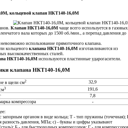
,0М, кольцевой клапан НКТ140-16,0М
анов.
Клапан НКТ140-16,0М
чаще всего используется в газовых
енчатого вала которых до 1500 об./мин., а перепад давления до
да невозможно использование прямоточного клапана.
али кольцевого
клапана НКТ140-16,0М
изготавливаются из
ьных высококачественных сталей.
ана НКТ140-16,0М
используются пластинные ударогасители.
тики клапана НКТ140-16,0М
2
32,9
ие в щели см
3
191,6
см
г
7,8
марка компрессора
-
ее:
 запорным органом в виде кольца; Т - тип пружины (точечная); 
ая разность давления, МПа; c) - буквы и цифры указывают
сталь); Б - для быстроходных компрессоров; Г - для компрессоро