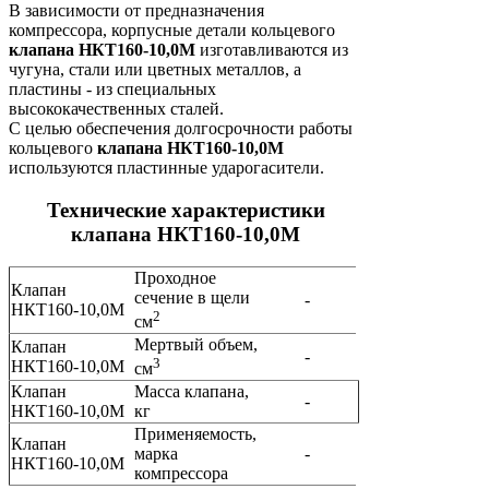
В зависимости от предназначения
компрессора, корпусные детали кольцевого
клапана НКТ160-10,0М
изготавливаются из
чугуна, стали или цветных металлов, а
пластины - из специальных
высококачественных сталей.
С целью обеспечения долгосрочности работы
кольцевого
клапана НКТ160-10,0М
используются пластинные ударогасители.
Технические характеристики
клапана НКТ160-10,0М
Проходное
Клапан
сечение в щели
-
НКТ160-10,0М
2
см
Мертвый объем,
Клапан
-
3
НКТ160-10,0М
см
Клапан
Масса клапана,
-
НКТ160-10,0М
кг
Применяемость,
Клапан
марка
-
НКТ160-10,0М
компрессора