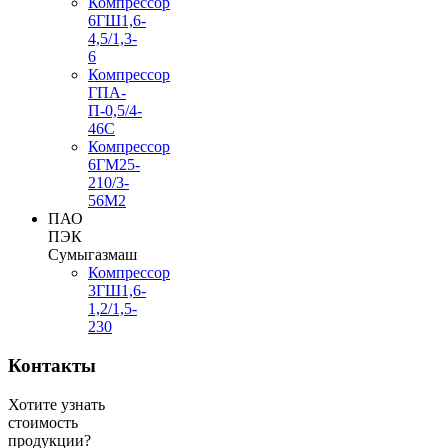
Компрессор
6ГШ1,6-
4,5/1,3-
6
Компрессор
ГПА-
П-0,5/4-
46С
Компрессор
6ГМ25-
210/3-
56М2
ПАО
ПЭК
Сумыгазмаш
Компрессор
3ГШ1,6-
1,2/1,5-
230
Контакты
Хотите узнать
стоимость
продукции?