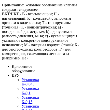
Примечание: Условное обозначение клапана
содержит следующее:
ВКТ/НКТ - В - всасывающий; Н -
нагнетающий; К - кольцевой с запорным
органом в виде кольца; Т - тип пружины
(точечная); К - концентрическая; a) -
посадочный диаметр, мм; b) - допустимая
разность давления, МПа; c) - буквы и цифры
указывают конкретное конструктивное
исполнение; М - материал корпуса (сталь); Б -
для быстроходных компрессоров; Г - для
компрессоров, сжимающих легкие газы
(например, Не).
Криогенное
оборудование
ВРУ
Установка
К-0,045
Установка
К-0,1
Установка
К-0,15
Установка