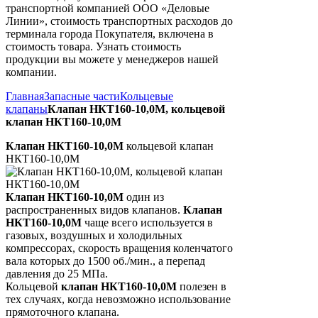
транспортной компанией ООО «Деловые
Линии», стоимость транспортных расходов до
терминала города Покупателя, включена в
стоимость товара. Узнать стоимость
продукции вы можете у менеджеров нашей
компании.
Главная
Запасные части
Кольцевые
клапаны
Клапан НКТ160-10,0М, кольцевой
клапан НКТ160-10,0М
Клапан НКТ160-10,0М
кольцевой клапан
НКТ160-10,0М
Клапан НКТ160-10,0М
один из
распространенных видов клапанов.
Клапан
НКТ160-10,0М
чаще всего используется в
газовых, воздушных и холодильных
компрессорах, скорость вращения коленчатого
вала которых до 1500 об./мин., а перепад
давления до 25 МПа.
Кольцевой
клапан НКТ160-10,0М
полезен в
тех случаях, когда невозможно использование
прямоточного клапана.