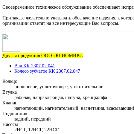
Своевременное техническое обслуживание обеспечивает исправ
При заказе желательно указывать обозначение изделия, к кото
организации ответят на все интересующие Вас вопросы.
Другая продукция ООО «КРИОМИР»:
Вал КК 2307.02.041
Колесо зубчатое КК 2307.02.047
Кольцо
поршневое, уплотняющее, уплотнительное
Втулка
рабочая, направляющая, шатуна, крейцкопфа
Клапан
нагнетающий, нагнетательный, нагнетания, всасывающи
Подшипник
задний, передний
Насосы
2НСГ, 12НСГ, 22НСГ