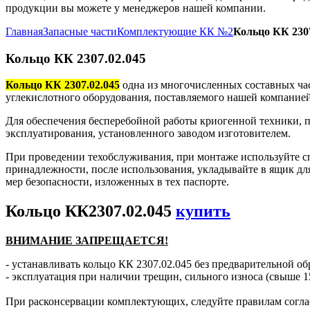
продукции вы можете у менеджеров нашей компании.
Главная
Запасные части
Комплектующие КК №2
Кольцо КК 2307
Кольцо КК 2307.02.045
Кольцо КК 2307.02.045
одна из многочисленных составных час
углекислотного оборудования, поставляемого нашей компанией
Для обеспечения бесперебойной работы криогенной техники, п
эксплуатирования, установленного заводом изготовителем.
При проведении техобслуживания, при монтаже используйте с
принадлежности, после использования, укладывайте в ящик дл
мер безопасности, изложенных в тех паспорте.
Кольцо КК2307.02.045
купить
ВНИМАНИЕ ЗАПРЕЩАЕТСЯ!
- устанавливать кольцо КК 2307.02.045 без предварительной об
- эксплуатация при наличии трещин, сильного износа (свыше 1
При расконсервации комплектующих, следуйте правилам согла