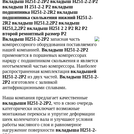
Вкладыш Н251-2-2Р2 вкладыш Н251-2-2-Р2
вкладыш Н 251-2-2 Р2 вкладыш
подшипника Н251-2-2R2 вкладыш
подшипника скольжения нижний Н251-2-
2R2 вкладыш Н251.2.2Р2 вкладыш
Н251,2,2Р2 вкладыш Н251 2 2 Р2 R2 P2
второй ремонтный размер Р2
Вкладыш Н251-2-2Р2
запасная часть
компрессорного оборудования поставляемого
нашей компанией.
Вкладыш Н251-2-2Р2
применяется в поршневых компрессорах
наряду с подшипником скольжения и является
неотъемлемой частью компрессора. Наиболее
распространенная комплектация
вкладышей
Н251-2-2Р2
из двух частей.
Вкладыш Н251-2-
2Р2
изготовлен с заливкой
антифрикционными сплавами.
Наша компания предлагает качественные
вкладыши Н251-2-2Р2
, что в свою очередь
категорически исключает возможные
монтажные перекосы и упругие деформации
шеек коленчатого вала и улучшают условия
работы масляного слоя и равномерное
нагружение поверхности
вкладыша Н251-2-