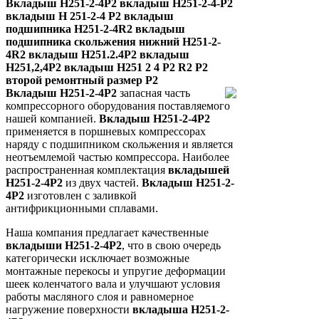
Вкладыш Н251-2-4Р2 вкладыш Н251-2-4-Р2
вкладыш Н 251-2-4 Р2 вкладыш
подшипника Н251-2-4R2 вкладыш
подшипника скольжения нижний Н251-2-
4R2 вкладыш Н251.2.4Р2 вкладыш
Н251,2,4Р2 вкладыш Н251 2 4 Р2 R2 P2
второй ремонтный размер Р2
Вкладыш Н251-2-4Р2
запасная часть
компрессорного оборудования поставляемого
нашей компанией.
Вкладыш Н251-2-4Р2
применяется в поршневых компрессорах
наряду с подшипником скольжения и является
неотъемлемой частью компрессора. Наиболее
распространенная комплектация
вкладышей
Н251-2-4Р2
из двух частей.
Вкладыш Н251-2-
4Р2
изготовлен с заливкой
антифрикционными сплавами.
Наша компания предлагает качественные
вкладыши Н251-2-4Р2
, что в свою очередь
категорически исключает возможные
монтажные перекосы и упругие деформации
шеек коленчатого вала и улучшают условия
работы масляного слоя и равномерное
нагружение поверхности
вкладыша Н251-2-