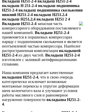
Вкладыш Н251-2-4 вкладыш Н251-2-4
вкладыш Н 251-2-4 вкладыш подшипника
Н251-2-4 вкладыш подшипника скольжения
нижний Н251-2-4 вкладыш Н251.2.4
вкладыш Н251,2,4 вкладыш Н251 2 4
Вкладыш Н251-2-4
запасная часть
компрессорного оборудования поставляемого
нашей компанией.
Вкладыш Н251-2-4
применяется в поршневых компрессорах
наряду с подшипником скольжения и является
неотъемлемой частью компрессора. Наиболее
распространенная комплектация
вкладышей
Н251-2-4
из двух частей.
Вкладыш Н251-2-4
изготовлен с заливкой антифрикционными
сплавами.
Наша компания предлагает качественные
вкладыши Н251-2-4
, что в свою очередь
категорически исключает возможные
монтажные перекосы и упругие деформации
шеек коленчатого вала и улучшают условия
работы масляного слоя и равномерное
нагружение поверхности
вкладыша Н251-2-
4
.