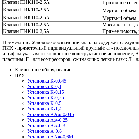
Клапан ПИК110-2,5А
Проходное сечен
Клапан ПИК110-2,5А
Мертвый объем -
Клапан ПИК110-2,5А
Мертвый объем -
Клапан ПИК110-2,5А
Масса клапана, к
Клапан ПИК110-2,5А
Применяемость, 
Примечание: Условное обозначение клапана содержит следующ
ПИК - прямоточный индивидуальный круглый; a) - посадочный д
и цифры указывают конкретное конструктивное исполнение; А 
пластины; Г - для компрессоров, сжимающих легкие газы; Л - 
Криогенное оборудование
ВРУ
Установка К-0,045
Установка К-0,1
Установка К-0,15
Установка К-0,25
Установка К-0,5
Установка К-1,4
Установка ААж-0,045
Установка Аж-0,25
Установка Аж-0,3
Установка А-0,6
Установка ААж-0,6М