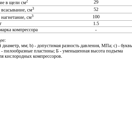
2
29
ие в щели см
3
52
 всасывание, см
3
100
 нагнетание, см
г
1.5
марка компрессора
-
ее:
иаметр, мм; b) - допустимая разность давления, МПа; c) - букв
- пилообразные пластины; Б - уменьшенная высота подъема
для кислородных компрессоров.