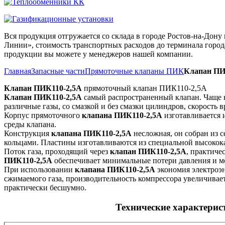
Вся продукция отгружается со склада в городе Ростов-на-До
Линии», стоимость транспортных расходов до терминала города
продукции вы можете у менеджеров нашей компании.
Главная
Запасные части
Прямоточные клапаны ПИК
Клапан ПИ
Клапан ПИК110-2,5А
прямоточный клапан ПИК110-2,5А
Клапан ПИК110-2,5А
самый распространенный клапан. Чаще 
различные газы, со смазкой и без смазки цилиндров, скорость 
Корпус прямоточного
клапана ПИК110-2,5А
изготавливается 
среды клапана.
Конструкция
клапана ПИК110-2,5А
несложная, он собран из 
кольцами. Пластины изготавливаются из специальной высоко
Поток газа, проходящий через
клапан ПИК110-2,5А
, практиче
ПИК110-2,5А
обеспечивает минимальные потери давления и м
При использовании
клапана ПИК110-2,5А
экономия электроэн
сжимаемого газа, производительность компрессора увеличивает
практически бесшумно.
Технические характери