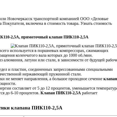
ну или Новочеркасск транспортной компанией ООО «Деловые
 Покупателя, включена в стоимость товара. Узнать стоимость
К110-2,5А, прямоточный клапан ПИК110-2,5А
всего используется в поршневых компрессорах, сжимающих
вращения коленчатого вала которых до 1000 об./мин.
из алюминия, латуни или стали, в зависимости от будущей рабоч
седел и пластин, соединенных запрессованными специальными
качественной нержавеющей пружинной стали.
ски не меняет направления, а большое проходное сечение
клапан
ощности.
ергии составляет от 5 до 12 процентов, уменьшается температур
ся до 6-10 процентов.
Клапан ПИК110-2,5А
работает
стики клапана ПИК110-2,5А