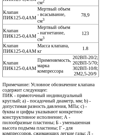
2
см
Мертвый объем
Клапан
- всасывание,
78,9
ПИК125-0,4АМ
3
см
Мертвый объем
Клапан
- нагнетание,
123
ПИК125-0,4АМ
3
см
Клапан
Масса клапана,
1.8
ПИК125-0,4АМ
кг
202ВП-20/2;
Применяемость,
Клапан
202ВП-5/70;
марка
ПИК125-0,4АМ
302ВП-10/8;
компрессора
2М2,5-20/9
Примечание: Условное обозначение клапана
содержит следующее:
ПИК - прямоточный индивидуальный
круглый; a) - посадочный диаметр, мм; b) -
допустимая разность давления, МПа; c) -
буквы и цифры указывают конкретное
конструктивное исполнение; А -
пилообразные пластины; Б - уменьшенная
высота подъема пластины; Г - для
компрессоров, сжимающих легкие газы; Л -