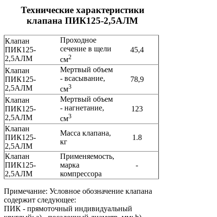
Технические характеристики
клапана ПИК125-2,5АЛМ
Проходное
Клапан
сечение в щели
ПИК125-
45,4
2
2,5АЛМ
см
Мертвый объем
Клапан
- всасывание,
ПИК125-
78,9
3
2,5АЛМ
см
Мертвый объем
Клапан
- нагнетание,
ПИК125-
123
3
2,5АЛМ
см
Клапан
Масса клапана,
ПИК125-
1.8
кг
2,5АЛМ
Клапан
Применяемость,
ПИК125-
марка
-
2,5АЛМ
компрессора
Примечание: Условное обозначение клапана
содержит следующее:
ПИК - прямоточный индивидуальный