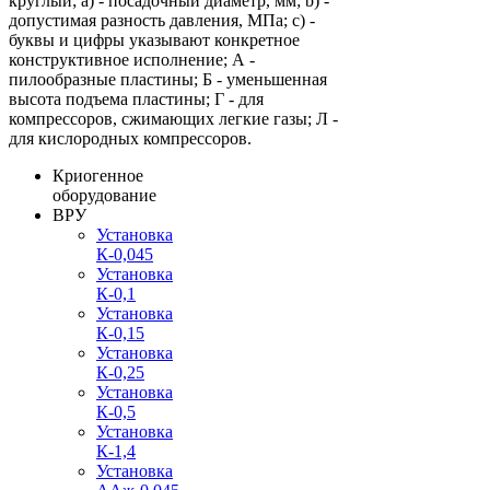
круглый; a) - посадочный диаметр, мм; b) -
допустимая разность давления, МПа; c) -
буквы и цифры указывают конкретное
конструктивное исполнение; А -
пилообразные пластины; Б - уменьшенная
высота подъема пластины; Г - для
компрессоров, сжимающих легкие газы; Л -
для кислородных компрессоров.
Криогенное
оборудование
ВРУ
Установка
К-0,045
Установка
К-0,1
Установка
К-0,15
Установка
К-0,25
Установка
К-0,5
Установка
К-1,4
Установка