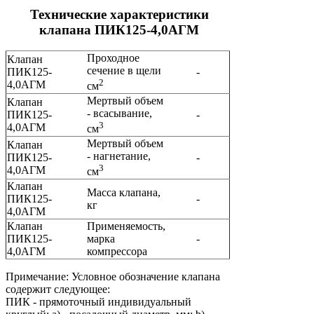
Технические характеристики
клапана ПИК125-4,0АГМ
Проходное
Клапан
сечение в щели
ПИК125-
-
2
4,0АГМ
см
Мертвый объем
Клапан
- всасывание,
ПИК125-
-
3
4,0АГМ
см
Мертвый объем
Клапан
- нагнетание,
ПИК125-
-
3
4,0АГМ
см
Клапан
Масса клапана,
ПИК125-
-
кг
4,0АГМ
Клапан
Применяемость,
ПИК125-
марка
-
4,0АГМ
компрессора
Примечание: Условное обозначение клапана
содержит следующее:
ПИК - прямоточный индивидуальный