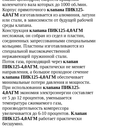
коленчатого вала которых до 1000 об./мин.
Корпус прямоточного
клапана ПИК125-
4,0АГМ
изготавливается из алюминия, латуни
или стали, в зависимости от будущей рабочей
среды клапана.
Конструкция
клапана ПИК125-4,0АГМ
несложная, он собран из седел и пластин,
соединенных запрессованными специальными
кольцами. Пластины изготавливаются из
специальной высококачественной
нержавеющей пружинной стали.
Поток газа, проходящий через
клапан
ПИК125-4,0АГМ
, практически не меняет
направления, а большое проходное сечение
клапана ПИК125-4,0АГМ
обеспечивает
минимальные потери давления и мощности.
При использовании
клапана ПИК125-
4,0АГМ
экономия электроэнергии составляет
от 5 до 12 процентов, уменьшается
температура сжимаемого газа,
производительность компрессора
увеличивается до 6-10 процентов.
Клапан
ПИК125-4,0АГМ
работает практически
бесшумно.