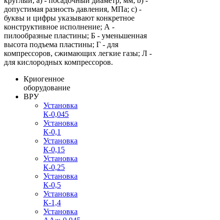
круглый; a) - посадочный диаметр, мм; b) -
допустимая разность давления, МПа; c) -
буквы и цифры указывают конкретное
конструктивное исполнение; А -
пилообразные пластины; Б - уменьшенная
высота подъема пластины; Г - для
компрессоров, сжимающих легкие газы; Л -
для кислородных компрессоров.
Криогенное
оборудование
ВРУ
Установка
К-0,045
Установка
К-0,1
Установка
К-0,15
Установка
К-0,25
Установка
К-0,5
Установка
К-1,4
Установка