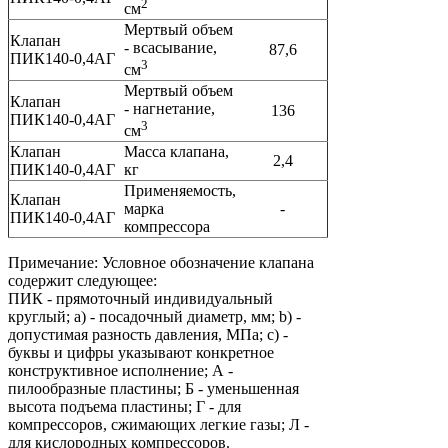
2
см
Мертвый объем
Клапан
- всасывание,
87,6
ПИК140-0,4АГ
3
см
Мертвый объем
Клапан
- нагнетание,
136
ПИК140-0,4АГ
3
см
Клапан
Масса клапана,
2,4
ПИК140-0,4АГ
кг
Применяемость,
Клапан
марка
-
ПИК140-0,4АГ
компрессора
Примечание: Условное обозначение клапана
содержит следующее:
ПИК - прямоточный индивидуальный
круглый; a) - посадочный диаметр, мм; b) -
допустимая разность давления, МПа; c) -
буквы и цифры указывают конкретное
конструктивное исполнение; А -
пилообразные пластины; Б - уменьшенная
высота подъема пластины; Г - для
компрессоров, сжимающих легкие газы; Л -
для кислородных компрессоров.