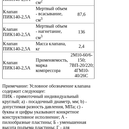
2
см
Мертвый объем
Клапан
- всасывание,
87,6
ПИК140-2,5А
3
см
Мертвый объем
Клапан
- нагнетание,
136
ПИК140-2,5А
3
см
Клапан
Масса клапана,
2,4
ПИК140-2,5А
кг
2М10-60/6-
Применяемость,
150;
Клапан
марка
7ВП-20/220;
ПИК140-2,5А
компрессора
4ГМ10-
40/26С
Примечание: Условное обозначение клапана
содержит следующее:
ПИК - прямоточный индивидуальный
круглый; a) - посадочный диаметр, мм; b) -
допустимая разность давления, МПа; c) -
буквы и цифры указывают конкретное
конструктивное исполнение; А -
пилообразные пластины; Б - уменьшенная
высота подъема пластины; Г - для