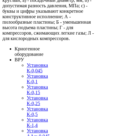
круглый; a) - посадочный диаметр, мм; b) -
допустимая разность давления, МПа; c) -
буквы и цифры указывают конкретное
конструктивное исполнение; А -
пилообразные пластины; Б - уменьшенная
высота подъема пластины; Г - для
компрессоров, сжимающих легкие газы; Л -
для кислородных компрессоров.
Криогенное
оборудование
ВРУ
Установка
К-0,045
Установка
К-0,1
Установка
К-0,15
Установка
К-0,25
Установка
К-0,5
Установка
К-1,4
Установка