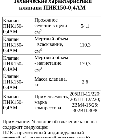
Технические характеристики
клапана ПИК150-0,4АМ
Проходное
Клапан
сечение в щели
ПИК150-
54,1
2
0,4АМ
см
Мертвый объем
Клапан
- всасывание,
ПИК150-
110,3
3
0,4АМ
см
Мертвый объем
Клапан
- нагнетание,
ПИК150-
179,3
3
0,4АМ
см
Клапан
Масса клапана,
ПИК150-
2,6
кг
0,4АМ
205ВП-12/220;
Клапан
Применяемость,
205ГП-12/220;
ПИК150-
марка
2ВМ4-15/25;
0,4АМ
компрессора
302ВП-30/8
Примечание: Условное обозначение клапана
содержит следующее:
ПИК - прямоточный индивидуальный