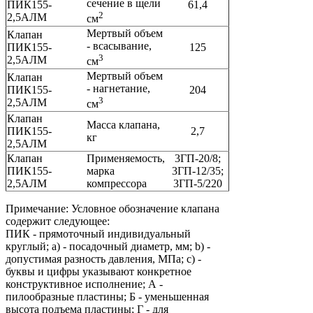
сечение в щели
ПИК155-
61,4
2
2,5АЛМ
см
Мертвый объем
Клапан
- всасывание,
ПИК155-
125
3
2,5АЛМ
см
Мертвый объем
Клапан
- нагнетание,
ПИК155-
204
3
2,5АЛМ
см
Клапан
Масса клапана,
ПИК155-
2,7
кг
2,5АЛМ
Клапан
Применяемость,
3ГП-20/8;
ПИК155-
марка
3ГП-12/35;
2,5АЛМ
компрессора
3ГП-5/220
Примечание: Условное обозначение клапана
содержит следующее:
ПИК - прямоточный индивидуальный
круглый; a) - посадочный диаметр, мм; b) -
допустимая разность давления, МПа; c) -
буквы и цифры указывают конкретное
конструктивное исполнение; А -
пилообразные пластины; Б - уменьшенная
высота подъема пластины; Г - для