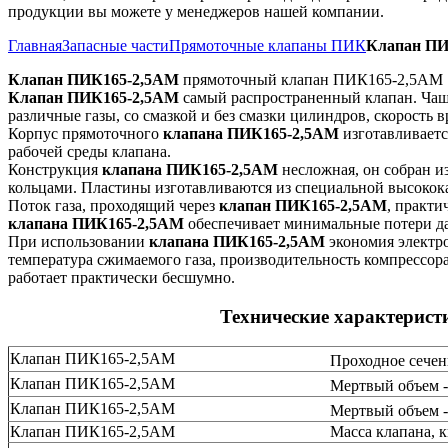
продукции вы можете у менеджеров нашей компании.
Главная
Запасные части
Прямоточные клапаны ПИК
Клапан ПИ
Клапан ПИК165-2,5АМ
прямоточный клапан ПИК165-2,5АМ
Клапан ПИК165-2,5АМ
самый распространенный клапан. Чащ
различные газы, со смазкой и без смазки цилиндров, скорость 
Корпус прямоточного
клапана ПИК165-2,5АМ
изготавливаетс
рабочей среды клапана.
Конструкция
клапана ПИК165-2,5АМ
несложная, он собран и
кольцами. Пластины изготавливаются из специальной высоко
Поток газа, проходящий через
клапан ПИК165-2,5АМ
, практи
клапана ПИК165-2,5АМ
обеспечивает минимальные потери д
При использовании
клапана ПИК165-2,5АМ
экономия электро
температура сжимаемого газа, производительность компрессора
работает практически бесшумно.
Технические характерис
Клапан ПИК165-2,5АМ
Проходное сечен
Клапан ПИК165-2,5АМ
Мертвый объем -
Клапан ПИК165-2,5АМ
Мертвый объем -
Клапан ПИК165-2,5АМ
Масса клапана, к