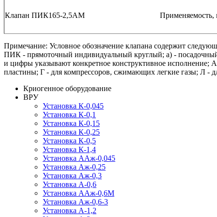
Клапан ПИК165-2,5АМ
Применяемость, 
Примечание: Условное обозначение клапана содержит следующ
ПИК - прямоточный индивидуальный круглый; a) - посадочный д
и цифры указывают конкретное конструктивное исполнение; А 
пластины; Г - для компрессоров, сжимающих легкие газы; Л - 
Криогенное оборудование
ВРУ
Установка К-0,045
Установка К-0,1
Установка К-0,15
Установка К-0,25
Установка К-0,5
Установка К-1,4
Установка ААж-0,045
Установка Аж-0,25
Установка Аж-0,3
Установка А-0,6
Установка ААж-0,6М
Установка Аж-0,6-3
Установка А-1,2