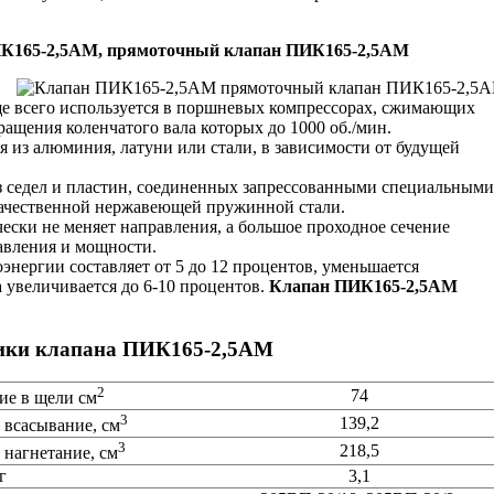
К165-2,5АМ, прямоточный клапан ПИК165-2,5АМ
е всего используется в поршневых компрессорах, сжимающих
вращения коленчатого вала которых до 1000 об./мин.
я из алюминия, латуни или стали, в зависимости от будущей
з седел и пластин, соединенных запрессованными специальными
качественной нержавеющей пружинной стали.
чески не меняет направления, а большое проходное сечение
авления и мощности.
энергии составляет от 5 до 12 процентов, уменьшается
 увеличивается до 6-10 процентов.
Клапан ПИК165-2,5АМ
тики клапана ПИК165-2,5АМ
2
74
ие в щели см
3
139,2
 всасывание, см
3
218,5
 нагнетание, см
г
3,1