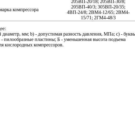
205ВП-20/18; 205ВП-30/8;
205ВП-40/3; 305ВП-20/35;
марка компрессора
4ВП-24/8; 2ВМ4-12/65; 2ВМ4-
15/71; 2ГМ4-48/3
ее:
иаметр, мм; b) - допустимая разность давления, МПа; c) - букв
- пилообразные пластины; Б - уменьшенная высота подъема
для кислородных компрессоров.