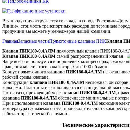
Вся продукция отгружается со склада в городе Ростов-на-До
Линии», стоимость транспортных расходов до терминала города
продукции вы можете у менеджеров нашей компании.
Главная
Запасные части
Прямоточные клапаны ПИК
Клапан ПИ
Клапан ПИК180-0,4АЛМ
прямоточный клапан ПИК180-0,4
Клапан ПИК180-0,4АЛМ
самый распространенный клапан.
Чаще всего используется в поршневых компрессорах, сжимающих
вращения коленчатого вала которых до 1000 об./мин.
Корпус прямоточного
клапана ПИК180-0,4АЛМ
изготавливает
рабочей среды клапана.
Конструкция
клапана ПИК180-0,4АЛМ
несложная, он собран
кольцами. Пластины изготавливаются из специальной высоко
Поток газа, проходящий через
клапан ПИК180-0,4АЛМ
, прак
клапана ПИК180-0,4АЛМ
обеспечивает минимальные потери 
При использовании
клапана ПИК180-0,4АЛМ
экономия электр
температура сжимаемого газа, производительность компрессора
работает практически бесшумно.
Технические характерист