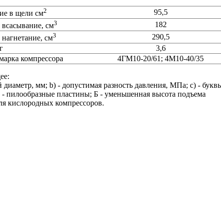
2
95,5
ие в щели см
3
182
 всасывание, см
3
290,5
 нагнетание, см
г
3,6
марка компрессора
4ГМ10-20/61; 4М10-40/35
ее:
иаметр, мм; b) - допустимая разность давления, МПа; c) - букв
- пилообразные пластины; Б - уменьшенная высота подъема
для кислородных компрессоров.