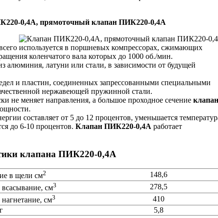
К220-0,4А, прямоточный клапан ПИК220-0,4А
всего используется в поршневых компрессорах, сжимающих
вращения коленчатого вала которых до 1000 об./мин.
из алюминия, латуни или стали, в зависимости от будущей
седел и пластин, соединенных запрессованными специальными
качественной нержавеющей пружинной стали.
ски не меняет направления, а большое проходное сечение
клапа
мощности.
ергии составляет от 5 до 12 процентов, уменьшается температур
ся до 6-10 процентов.
Клапан ПИК220-0,4А
работает
стики клапана ПИК220-0,4А
2
148,6
ие в щели см
3
278,5
 всасывание, см
3
410
 нагнетание, см
г
5,8