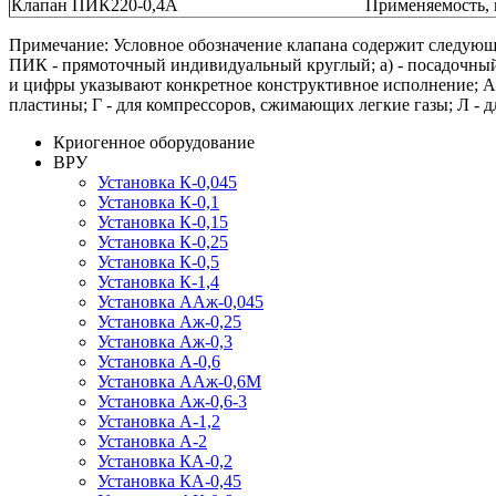
Клапан ПИК220-0,4А
Применяемость, 
Примечание: Условное обозначение клапана содержит следующ
ПИК - прямоточный индивидуальный круглый; a) - посадочный д
и цифры указывают конкретное конструктивное исполнение; А 
пластины; Г - для компрессоров, сжимающих легкие газы; Л - 
Криогенное оборудование
ВРУ
Установка К-0,045
Установка К-0,1
Установка К-0,15
Установка К-0,25
Установка К-0,5
Установка К-1,4
Установка ААж-0,045
Установка Аж-0,25
Установка Аж-0,3
Установка А-0,6
Установка ААж-0,6М
Установка Аж-0,6-3
Установка А-1,2
Установка А-2
Установка КА-0,2
Установка КА-0,45