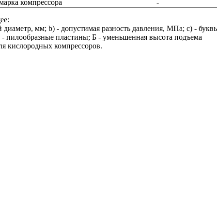
марка компрессора
-
ее:
иаметр, мм; b) - допустимая разность давления, МПа; c) - букв
- пилообразные пластины; Б - уменьшенная высота подъема
для кислородных компрессоров.