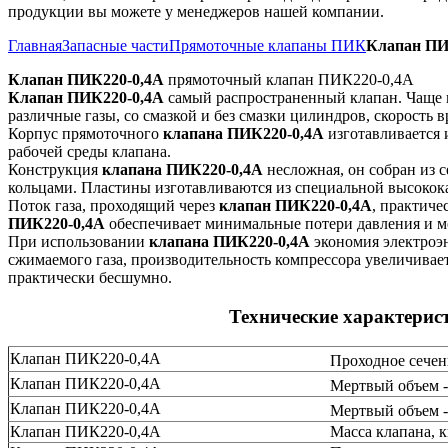
продукции вы можете у менеджеров нашей компании.
Главная
Запасные части
Прямоточные клапаны ПИК
Клапан ПИ
Клапан ПИК220-0,4А
прямоточный клапан ПИК220-0,4А
Клапан ПИК220-0,4А
самый распространенный клапан. Чаще 
различные газы, со смазкой и без смазки цилиндров, скорость 
Корпус прямоточного
клапана ПИК220-0,4А
изготавливается 
рабочей среды клапана.
Конструкция
клапана ПИК220-0,4А
несложная, он собран из 
кольцами. Пластины изготавливаются из специальной высоко
Поток газа, проходящий через
клапан ПИК220-0,4А
, практиче
ПИК220-0,4А
обеспечивает минимальные потери давления и 
При использовании
клапана ПИК220-0,4А
экономия электроэн
сжимаемого газа, производительность компрессора увеличивает
практически бесшумно.
Технические характери
Клапан ПИК220-0,4А
Проходное сечен
Клапан ПИК220-0,4А
Мертвый объем -
Клапан ПИК220-0,4А
Мертвый объем -
Клапан ПИК220-0,4А
Масса клапана, к