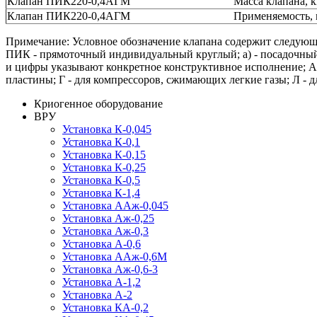
Клапан ПИК220-0,4АГМ
Масса клапана, к
Клапан ПИК220-0,4АГМ
Применяемость, 
Примечание: Условное обозначение клапана содержит следующ
ПИК - прямоточный индивидуальный круглый; a) - посадочный д
и цифры указывают конкретное конструктивное исполнение; А 
пластины; Г - для компрессоров, сжимающих легкие газы; Л - 
Криогенное оборудование
ВРУ
Установка К-0,045
Установка К-0,1
Установка К-0,15
Установка К-0,25
Установка К-0,5
Установка К-1,4
Установка ААж-0,045
Установка Аж-0,25
Установка Аж-0,3
Установка А-0,6
Установка ААж-0,6М
Установка Аж-0,6-3
Установка А-1,2
Установка А-2
Установка КА-0,2