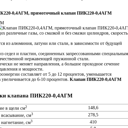
К220-0,4АГМ, прямоточный клапан ПИК220-0,4АГМ
ГМ
 различные газы, со смазкой и без смазки цилиндров, скорость
ся из алюминия, латуни или стали, в зависимости от будущей
 из седел и пластин, соединенных запрессованными специальны
качественной нержавеющей пружинной стали.
тически не меняет направления, а большое проходное сечение
давления и мощности.
оэнергии составляет от 5 до 12 процентов, уменьшается
 увеличивается до 6-10 процентов.
Клапан ПИК220-0,4АГМ
ики клапана ПИК220-0,4АГМ
2
148,6
ие в щели см
3
278,5
 всасывание, см
3
410
 нагнетание, см