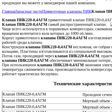
продукции вы можете у менеджеров нашей компании.
Главная
Запасные части
Прямоточные клапаны ПИК
Клапан ПИ
Клапан ПИК220-0,4АГМ
прямоточный клапан ПИК220-0,4А
Клапан ПИК220-0,4АГМ
самый распространенный клапан.
Чаще всего используется в поршневых компрессорах, сжимающих
вращения коленчатого вала которых до 1000 об./мин.
Корпус прямоточного
клапана ПИК220-0,4АГМ
изготавливает
рабочей среды клапана.
Конструкция
клапана ПИК220-0,4АГМ
несложная, он собран
кольцами. Пластины изготавливаются из специальной высоко
Поток газа, проходящий через
клапан ПИК220-0,4АГМ
, прак
клапана ПИК220-0,4АГМ
обеспечивает минимальные потери 
При использовании
клапана ПИК220-0,4АГМ
экономия электр
температура сжимаемого газа, производительность компрессора
работает практически бесшумно.
Технические характерист
Клапан ПИК220-0,4АГМ
Проходное сечен
Клапан ПИК220-0,4АГМ
Мертвый объем -
Клапан ПИК220-0,4АГМ
Мертвый объем -