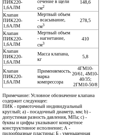
сечение в щели
ПИК220-
148,6
2
1,6АЛМ
см
Мертвый объем
Клапан
- всасывание,
ПИК220-
278,5
3
1,6АЛМ
см
Мертвый объем
Клапан
- нагнетание,
ПИК220-
410
3
1,6АЛМ
см
Клапан
Масса клапана,
ПИК220-
5,8
кг
1,6АЛМ
4ГМ10-
Клапан
Применяемость,
20/61, 4М10-
ПИК220-
марка
40/35;
1,6АЛМ
компрессора
2ГМ10-50/8
Примечание: Условное обозначение клапана
содержит следующее:
ПИК - прямоточный индивидуальный
круглый; a) - посадочный диаметр, мм; b) -
допустимая разность давления, МПа; c) -
буквы и цифры указывают конкретное
конструктивное исполнение; А -
пилообразные пластины; Б - уменьшенная