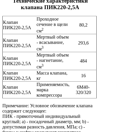
Технические характеристики
клапана ПИК220-2,5А
Проходное
Клапан
сечение в щели
80,2
ПИК220-2,5А
2
см
Мертвый объем
Клапан
- всасывание,
293,6
ПИК220-2,5А
3
см
Мертвый объем
Клапан
- нагнетание,
484
ПИК220-2,5А
3
см
Клапан
Масса клапана,
16
ПИК220-2,5А
кг
Применяемость,
Клапан
6М40-
марка
ПИК220-2,5А
320/320
компрессора
Примечание: Условное обозначение клапана
содержит следующее:
ПИК - прямоточный индивидуальный
круглый; a) - посадочный диаметр, мм; b) -
допустимая разность давления, МПа; c) -