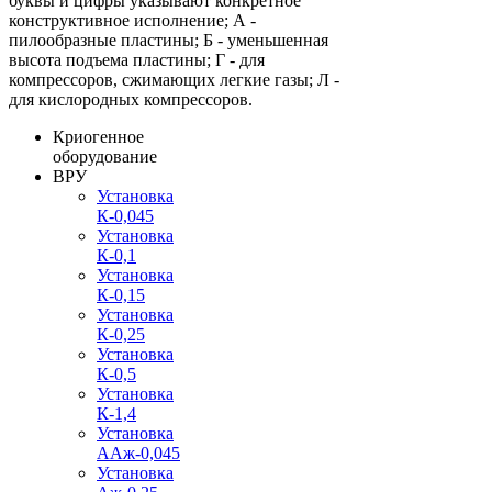
буквы и цифры указывают конкретное
конструктивное исполнение; А -
пилообразные пластины; Б - уменьшенная
высота подъема пластины; Г - для
компрессоров, сжимающих легкие газы; Л -
для кислородных компрессоров.
Криогенное
оборудование
ВРУ
Установка
К-0,045
Установка
К-0,1
Установка
К-0,15
Установка
К-0,25
Установка
К-0,5
Установка
К-1,4
Установка
ААж-0,045
Установка