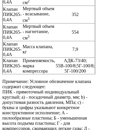
2
0,4А
см
Мертвый объем
Клапан
- всасывание,
ПИК265-
352
3
0,4А
см
Мертвый объем
Клапан
- нагнетание,
ПИК265-
554
3
0,4А
см
Клапан
Масса клапана,
ПИК265-
7,9
кг
0,4А
Клапан
Применяемость,
АДК-73/40;
ПИК265-
марка
55В-100/8;5Г-100/8;
0,4А
компрессора
5Г-100/200
Примечание: Условное обозначение клапана
содержит следующее:
ПИК - прямоточный индивидуальный
круглый; a) - посадочный диаметр, мм; b) -
допустимая разность давления, МПа; c) -
буквы и цифры указывают конкретное
конструктивное исполнение; А -
пилообразные пластины; Б - уменьшенная
высота подъема пластины; Г - для
компрессоров, сжимающих легкие газы; Л -