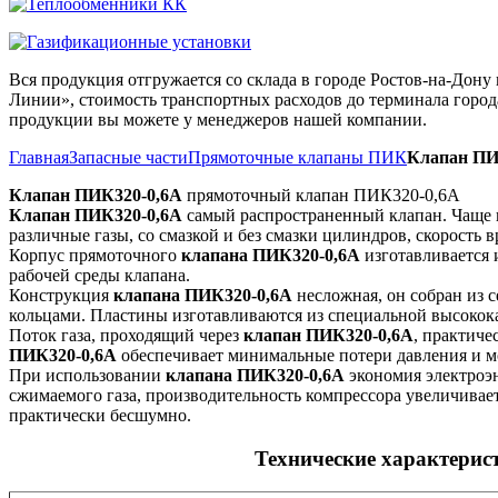
Вся продукция отгружается со склада в городе Ростов-на-До
Линии», стоимость транспортных расходов до терминала города
продукции вы можете у менеджеров нашей компании.
Главная
Запасные части
Прямоточные клапаны ПИК
Клапан ПИ
Клапан ПИК320-0,6А
прямоточный клапан ПИК320-0,6А
Клапан ПИК320-0,6А
самый распространенный клапан. Чаще 
различные газы, со смазкой и без смазки цилиндров, скорость 
Корпус прямоточного
клапана ПИК320-0,6А
изготавливается 
рабочей среды клапана.
Конструкция
клапана ПИК320-0,6А
несложная, он собран из
кольцами. Пластины изготавливаются из специальной высоко
Поток газа, проходящий через
клапан ПИК320-0,6А
, практиче
ПИК320-0,6А
обеспечивает минимальные потери давления и 
При использовании
клапана ПИК320-0,6А
экономия электроэн
сжимаемого газа, производительность компрессора увеличивает
практически бесшумно.
Технические характери