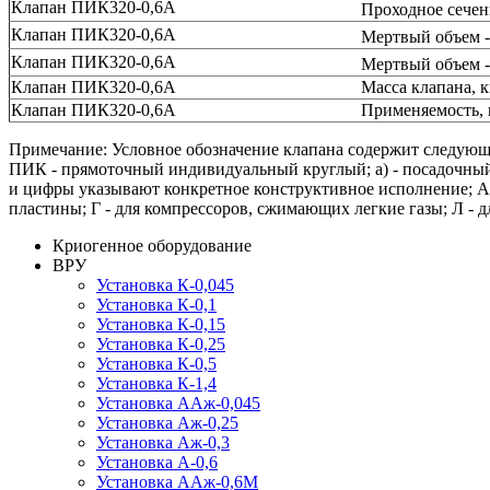
Клапан ПИК320-0,6А
Проходное сечен
Клапан ПИК320-0,6А
Мертвый объем -
Клапан ПИК320-0,6А
Мертвый объем -
Клапан ПИК320-0,6А
Масса клапана, к
Клапан ПИК320-0,6А
Применяемость, 
Примечание: Условное обозначение клапана содержит следующ
ПИК - прямоточный индивидуальный круглый; a) - посадочный д
и цифры указывают конкретное конструктивное исполнение; А 
пластины; Г - для компрессоров, сжимающих легкие газы; Л - 
Криогенное оборудование
ВРУ
Установка К-0,045
Установка К-0,1
Установка К-0,15
Установка К-0,25
Установка К-0,5
Установка К-1,4
Установка ААж-0,045
Установка Аж-0,25
Установка Аж-0,3
Установка А-0,6
Установка ААж-0,6М