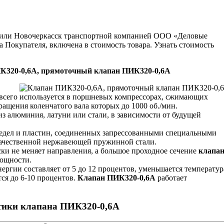
ну или Новочеркасск транспортной компанией ООО «Деловые
 Покупателя, включена в стоимость товара. Узнать стоимость
К320-0,6А, прямоточный клапан ПИК320-0,6А
всего используется в поршневых компрессорах, сжимающих
вращения коленчатого вала которых до 1000 об./мин.
из алюминия, латуни или стали, в зависимости от будущей
 седел и пластин, соединенных запрессованными специальными
качественной нержавеющей пружинной стали.
ски не меняет направления, а большое проходное сечение
клапа
мощности.
ергии составляет от 5 до 12 процентов, уменьшается температур
ся до 6-10 процентов.
Клапан ПИК320-0,6А
работает
стики клапана ПИК320-0,6А