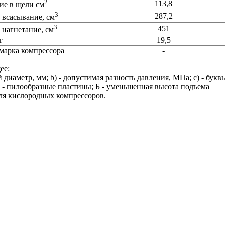
2
113,8
ие в щели см
3
287,2
 всасывание, см
3
451
 нагнетание, см
г
19,5
марка компрессора
-
ее:
иаметр, мм; b) - допустимая разность давления, МПа; c) - букв
- пилообразные пластины; Б - уменьшенная высота подъема
для кислородных компрессоров.